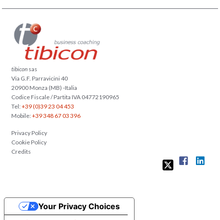
tibicon
sas
Via G.F. Parravicini 40
20900 Monza (MB) -Italia
Codice Fiscale / Partita IVA 04772190965
Tel:
+39 (0)39 23 04 453
Mobile:
+39 348 67 03 396
Privacy Policy
Cookie Policy
Credits
Your Privacy Choices