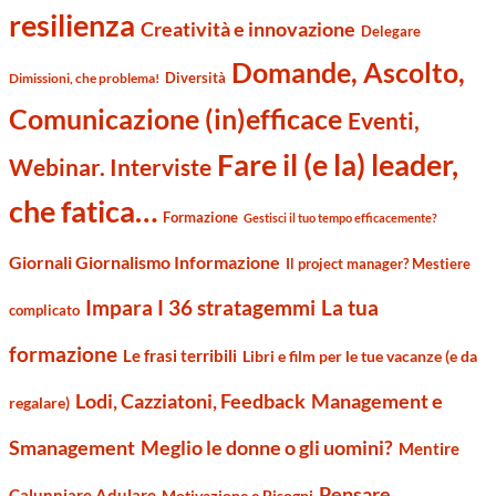
resilienza
Creatività e innovazione
Delegare
Domande, Ascolto,
Diversità
Dimissioni, che problema!
Comunicazione (in)efficace
Eventi,
Fare il (e la) leader,
Webinar. Interviste
che fatica…
Formazione
Gestisci il tuo tempo efficacemente?
Giornali Giornalismo Informazione
Il project manager? Mestiere
Impara I 36 stratagemmi
La tua
complicato
formazione
Le frasi terribili
Libri e film per le tue vacanze (e da
Management e
Lodi, Cazziatoni, Feedback
regalare)
Smanagement
Meglio le donne o gli uomini?
Mentire
Pensare
Calunniare Adulare
Motivazione e Bisogni