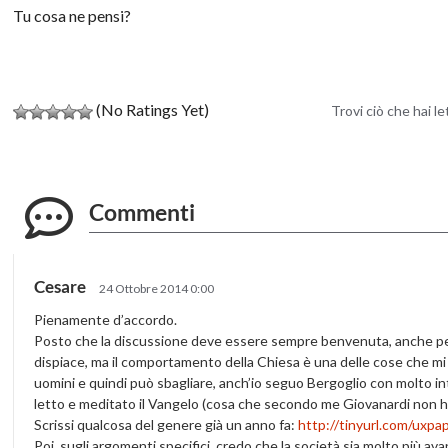
Tu cosa ne pensi?
(No Ratings Yet)
Trovi ciò che hai l
Commenti
Cesare
24 Ottobre 2014 0:00
Pienamente d’accordo.
Posto che la discussione deve essere sempre benvenuta, anche per 
dispiace, ma il comportamento della Chiesa è una delle cose che mi
uomini e quindi può sbagliare, anch’io seguo Bergoglio con molto i
letto e meditato il Vangelo (cosa che secondo me Giovanardi non h
Scrissi qualcosa del genere già un anno fa:
http://tinyurl.com/uxpa
Poi, sugli argomenti specifici, credo che la società sia molto più ava