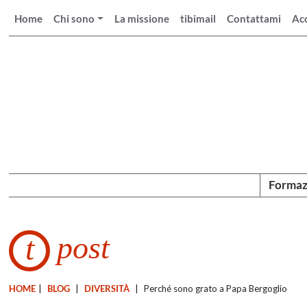
Home
Chi sono
La missione
tibimail
Contattami
Ac
Formaz
post
t
HOME
|
BLOG
|
DIVERSITÀ
|
Perché sono grato a Papa Bergoglio