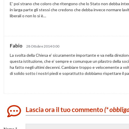
E’ poi strano che coloro che ritengono che lo Stato non debba inter
in larga parte gli stessi che credono che debba invece normare lavita
liberali o non lo si è…
Fabio
28 Ottobre 2014 0:00
La svolta della Chiesa e’ sicuramente importante e va nella direzi
questa istituzione, che e’ sempre e comunque un pilastro della soci
ha fatto negli ultimi decenni. Cambiare troppo e velocemente a vo
di solido sotto i nostri piedi e soprattutto dobbiamo rispettare il pa
Lascia ora il tuo commento
(* obblig
Nome *