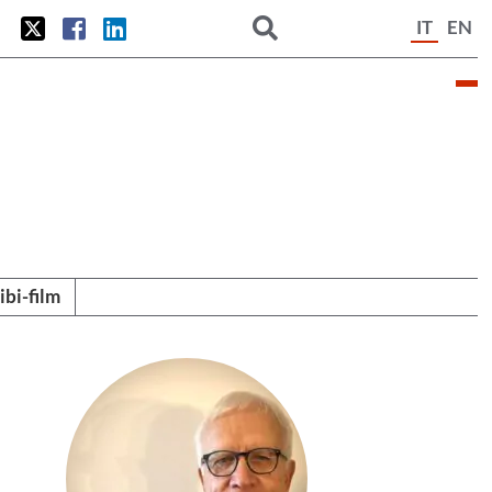
IT
EN
tibi-film