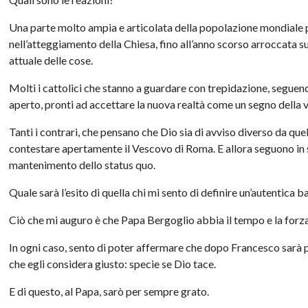
Una parte molto ampia e articolata della popolazione mondiale p
nell’atteggiamento della Chiesa, fino all’anno scorso arroccata 
attuale delle cose.
Molti i cattolici che stanno a guardare con trepidazione, seguend
aperto, pronti ad accettare la nuova realtà come un segno della v
Tanti i contrari, che pensano che Dio sia di avviso diverso da q
contestare apertamente il Vescovo di Roma. E allora seguono in si
mantenimento dello status quo.
Quale sarà l’esito di quella chi mi sento di definire un’autentica ba
Ciò che mi auguro è che Papa Bergoglio abbia il tempo e la forza d
In ogni caso, sento di poter affermare che dopo Francesco sarà più
che egli considera giusto: specie se Dio tace.
E di questo, al Papa, sarò per sempre grato.