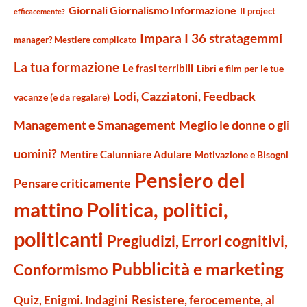
Giornali Giornalismo Informazione
Il project
efficacemente?
Impara I 36 stratagemmi
manager? Mestiere complicato
La tua formazione
Le frasi terribili
Libri e film per le tue
Lodi, Cazziatoni, Feedback
vacanze (e da regalare)
Management e Smanagement
Meglio le donne o gli
uomini?
Mentire Calunniare Adulare
Motivazione e Bisogni
Pensiero del
Pensare criticamente
mattino
Politica, politici,
politicanti
Pregiudizi, Errori cognitivi,
Pubblicità e marketing
Conformismo
Resistere, ferocemente, al
Quiz, Enigmi. Indagini