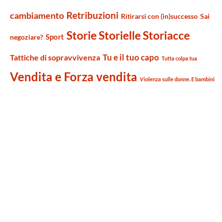
Retribuzioni
cambiamento
Ritirarsi con (in)successo
Sai
Storie Storielle Storiacce
Sport
negoziare?
Tu e il tuo capo
Tattiche di sopravvivenza
Tutta colpa tua
Vendita e Forza vendita
Violenza sulle donne. E bambini