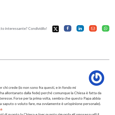
etto interessante? Condividilo!
chi crede (io non sono fra questi, e in fondo mi
 ha allontanato dalla fede) perché comunque la Chiesa è fatta da
nteresse. Forse per la prima volta, sembra che questo Papa abbia
a saputo o voluto fare, ma ovviamente è un’opinione personale).
pa
nti di quanto la Chiesa e (per quanto riguarda gli omosessuali) il