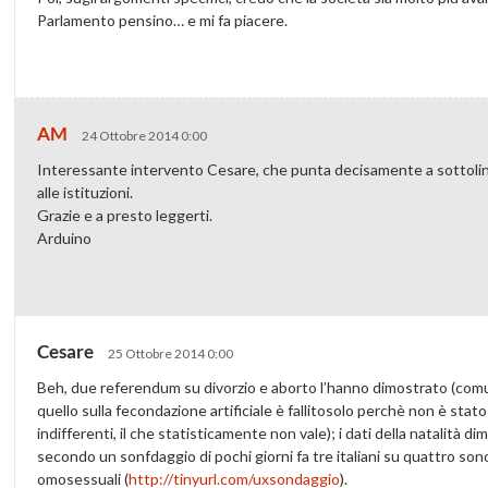
Parlamento pensino… e mi fa piacere.
AM
24 Ottobre 2014 0:00
Interessante intervento Cesare, che punta decisamente a sottolinea
alle istituzioni.
Grazie e a presto leggerti.
Arduino
Cesare
25 Ottobre 2014 0:00
Beh, due referendum su divorzio e aborto l’hanno dimostrato (comun
quello sulla fecondazione artificiale è fallitosolo perchè non è sta
indifferenti, il che statisticamente non vale); i dati della natalità d
secondo un sonfdaggio di pochi giorni fa tre italiani su quattro so
omosessuali (
http://tinyurl.com/uxsondaggio
).