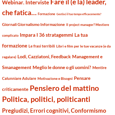
Fare il (e la) leader,
Webinar. Interviste
che fatica…
Formazione
Gestisci il tuo tempo efficacemente?
Giornali Giornalismo Informazione
Il project manager? Mestiere
Impara I 36 stratagemmi
La tua
complicato
formazione
Le frasi terribili
Libri e film per le tue vacanze (e da
Management e
Lodi, Cazziatoni, Feedback
regalare)
Smanagement
Meglio le donne o gli uomini?
Mentire
Pensare
Calunniare Adulare
Motivazione e Bisogni
Pensiero del mattino
criticamente
Politica, politici, politicanti
Pregiudizi, Errori cognitivi, Conformismo