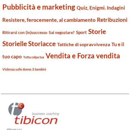
Pubblicità e marketing
Quiz, Enigmi. Indagini
Retribuzioni
Resistere, ferocemente, al cambiamento
Storie
Sport
Ritirarsi con (in)successo
Sai negoziare?
Storielle Storiacce
Tu e il
Tattiche di sopravvivenza
Vendita e Forza vendita
tuo capo
Tutta colpa tua
Violenza sulle donne. E bambini
tibicon
sas