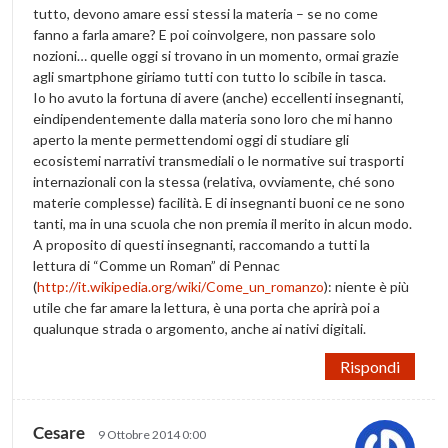
tutto, devono amare essi stessi la materia – se no come
fanno a farla amare? E poi coinvolgere, non passare solo
nozioni… quelle oggi si trovano in un momento, ormai grazie
agli smartphone giriamo tutti con tutto lo scibile in tasca.
Io ho avuto la fortuna di avere (anche) eccellenti insegnanti,
eindipendentemente dalla materia sono loro che mi hanno
aperto la mente permettendomi oggi di studiare gli
ecosistemi narrativi transmediali o le normative sui trasporti
internazionali con la stessa (relativa, ovviamente, ché sono
materie complesse) facilità. E di insegnanti buoni ce ne sono
tanti, ma in una scuola che non premia il merito in alcun modo.
A proposito di questi insegnanti, raccomando a tutti la
lettura di “Comme un Roman” di Pennac
(
http://it.wikipedia.org/wiki/Come_un_romanzo
): niente è più
utile che far amare la lettura, è una porta che aprirà poi a
qualunque strada o argomento, anche ai nativi digitali.
Rispondi
Cesare
9 Ottobre 2014 0:00