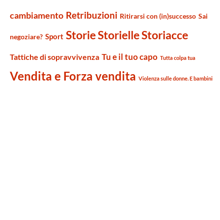
Retribuzioni
cambiamento
Ritirarsi con (in)successo
Sai
Storie Storielle Storiacce
Sport
negoziare?
Tu e il tuo capo
Tattiche di sopravvivenza
Tutta colpa tua
Vendita e Forza vendita
Violenza sulle donne. E bambini