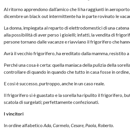
Al ritorno apprendono dall’amico che li ha raggiunti in aeroporto
dicembre un black out intermittente ha in parte rovinato le vacan
La donna, impiegata al reparto di elettrodomestici di una caten
alla possibilità di aver perso i gioielli; infatti, la vendita di frigo
persone tornano dalle vacanze e riavviano il frigorifero che hann
Avrà il vecchio frigorifero, ha ereditato dalla mamma, resistito a
Perché una cosa è certa: quella maniaca della pulizia della sorell
controllare di quando in quando che tutto in casa fosse in ordine
E così è successo, purtroppo, anche in un caso reale.
Il frigorifero si è guastato e la sorella ha ripulito il frigorifero, 
scatola di surgelati; perfettamente confezionati.
I vincitori
In ordine alfabetico
Ada, Carmelo, Cesare, Paola, Roberto
.