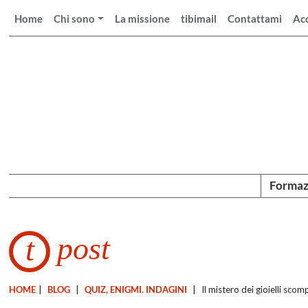
Home
Chi sono
La missione
tibimail
Contattami
Ac
Formaz
post
t
HOME
|
BLOG
|
QUIZ, ENIGMI. INDAGINI
|
Il mistero dei gioielli scom