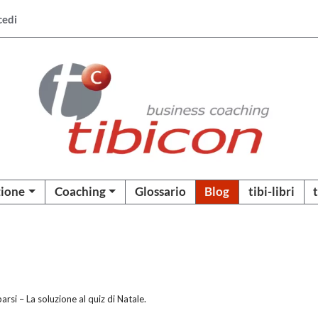
cedi
ione
Coaching
Glossario
Blog
tibi-libri
parsi – La soluzione al quiz di Natale.