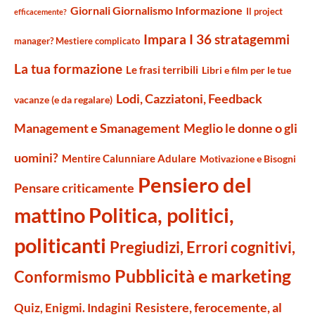
Giornali Giornalismo Informazione
Il project
efficacemente?
Impara I 36 stratagemmi
manager? Mestiere complicato
La tua formazione
Le frasi terribili
Libri e film per le tue
Lodi, Cazziatoni, Feedback
vacanze (e da regalare)
Management e Smanagement
Meglio le donne o gli
uomini?
Mentire Calunniare Adulare
Motivazione e Bisogni
Pensiero del
Pensare criticamente
mattino
Politica, politici,
politicanti
Pregiudizi, Errori cognitivi,
Pubblicità e marketing
Conformismo
Resistere, ferocemente, al
Quiz, Enigmi. Indagini