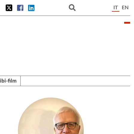
IT
EN
tibi-film