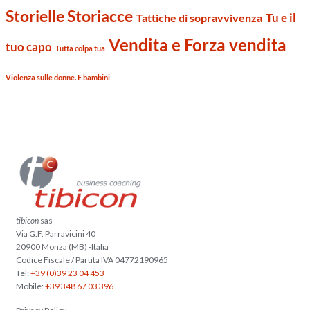
Storielle Storiacce
Tu e il
Tattiche di sopravvivenza
Vendita e Forza vendita
tuo capo
Tutta colpa tua
Violenza sulle donne. E bambini
tibicon
sas
Via G.F. Parravicini 40
20900 Monza (MB) -Italia
Codice Fiscale / Partita IVA 04772190965
Tel:
+39 (0)39 23 04 453
Mobile:
+39 348 67 03 396