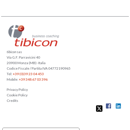
tibicon
sas
Via G.F. Parravicini 40
20900 Monza (MB) -Italia
Codice Fiscale / Partita IVA 04772190965
Tel:
+39 (0)39 23 04 453
Mobile:
+39 348 67 03 396
Privacy Policy
Cookie Policy
Credits