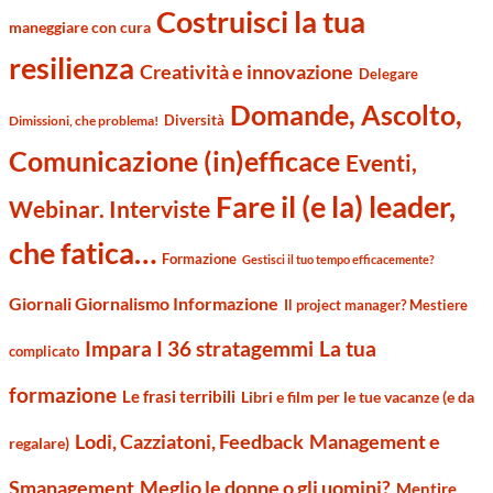
Costruisci la tua
maneggiare con cura
resilienza
Creatività e innovazione
Delegare
Domande, Ascolto,
Diversità
Dimissioni, che problema!
Comunicazione (in)efficace
Eventi,
Fare il (e la) leader,
Webinar. Interviste
che fatica…
Formazione
Gestisci il tuo tempo efficacemente?
Giornali Giornalismo Informazione
Il project manager? Mestiere
Impara I 36 stratagemmi
La tua
complicato
formazione
Le frasi terribili
Libri e film per le tue vacanze (e da
Management e
Lodi, Cazziatoni, Feedback
regalare)
Smanagement
Meglio le donne o gli uomini?
Mentire