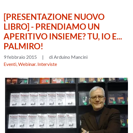
[PRESENTAZIONE NUOVO
LIBRO] - PRENDIAMO UN
APERITIVO INSIEME? TU, IO E...
PALMIRO!
9 febbraio 2015
|
di Arduino Mancini
Eventi, Webinar. Interviste