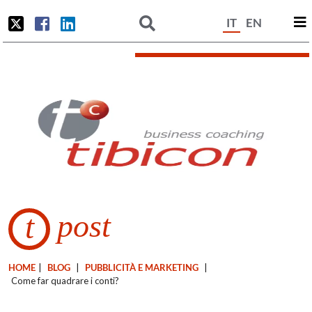
IT
EN
post
t
HOME
|
BLOG
|
PUBBLICITÀ E MARKETING
|
Come far quadrare i conti?