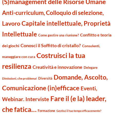
(S)management delle Risorse Umane
Anti-curriculum, Colloquio di selezione,
Capitale intellettuale, Proprietà
Lavoro
Intellettuale
Conflitto e teoria
Come gestire una riunione?
Conosci il Soffitto di cristallo?
dei giochi
Consulenti,
Costruisci la tua
maneggiare con cura
resilienza
Creatività e innovazione
Delegare
Domande, Ascolto,
Diversità
Dimissioni, che problema!
Comunicazione (in)efficace
Eventi,
Fare il (e la) leader,
Webinar. Interviste
che fatica…
Formazione
Gestisci il tuo tempo efficacemente?