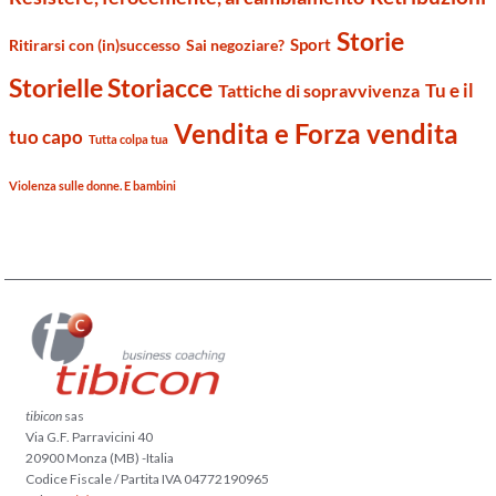
Storie
Sport
Ritirarsi con (in)successo
Sai negoziare?
Storielle Storiacce
Tu e il
Tattiche di sopravvivenza
Vendita e Forza vendita
tuo capo
Tutta colpa tua
Violenza sulle donne. E bambini
tibicon
sas
Via G.F. Parravicini 40
20900 Monza (MB) -Italia
Codice Fiscale / Partita IVA 04772190965