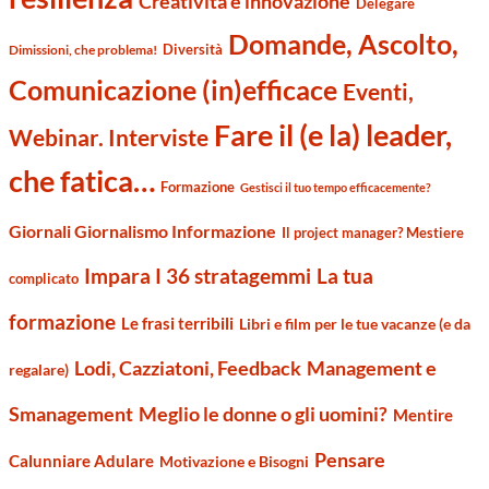
Creatività e innovazione
Delegare
Domande, Ascolto,
Diversità
Dimissioni, che problema!
Comunicazione (in)efficace
Eventi,
Fare il (e la) leader,
Webinar. Interviste
che fatica…
Formazione
Gestisci il tuo tempo efficacemente?
Giornali Giornalismo Informazione
Il project manager? Mestiere
Impara I 36 stratagemmi
La tua
complicato
formazione
Le frasi terribili
Libri e film per le tue vacanze (e da
Management e
Lodi, Cazziatoni, Feedback
regalare)
Smanagement
Meglio le donne o gli uomini?
Mentire
Pensare
Calunniare Adulare
Motivazione e Bisogni