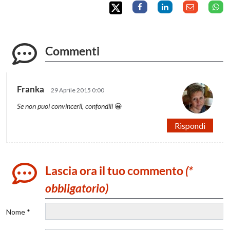
Commenti
Franka
29 Aprile 2015 0:00
Se non puoi convincerli, confondili
😀
Rispondi
Lascia ora il tuo commento
(*
obbligatorio)
Nome *