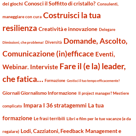
Conosci il Soffitto di cristallo?
dei giochi
Consulenti,
Costruisci la tua
maneggiare con cura
resilienza
Creatività e innovazione
Delegare
Domande, Ascolto,
Diversità
Dimissioni, che problema!
Comunicazione (in)efficace
Eventi,
Fare il (e la) leader,
Webinar. Interviste
che fatica…
Formazione
Gestisci il tuo tempo efficacemente?
Giornali Giornalismo Informazione
Il project manager? Mestiere
Impara I 36 stratagemmi
La tua
complicato
formazione
Le frasi terribili
Libri e film per le tue vacanze (e da
Management e
Lodi, Cazziatoni, Feedback
regalare)