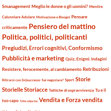
Smanagement
Meglio le donne o gli uomini?
Mentire
Pensare
Calunniare Adulare
Motivazione e Bisogni
Pensiero del mattino
criticamente
Politica, politici, politicanti
Pregiudizi, Errori cognitivi, Conformismo
Pubblicità e marketing
Quiz, Enigmi. Indagini
Retribuzioni
Resistere, ferocemente, al cambiamento
Storie
Sport
Ritirarsi con (in)successo
Sai negoziare?
Storielle Storiacce
Tu e il
Tattiche di sopravvivenza
Vendita e Forza vendita
tuo capo
Tutta colpa tua