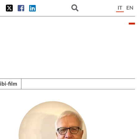
IT
EN
tibi-film