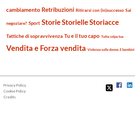
Retribuzioni
cambiamento
Ritirarsi con (in)successo
Sai
Storie Storielle Storiacce
Sport
negoziare?
Tu e il tuo capo
Tattiche di sopravvivenza
Tutta colpa tua
Vendita e Forza vendita
Violenza sulle donne. E bambini
Privacy Policy
Cookie Policy
Credits