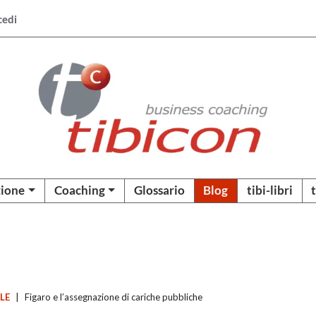
cedi
ione
Coaching
Glossario
Blog
tibi-libri
ALE
|
Figaro e l’assegnazione di cariche pubbliche