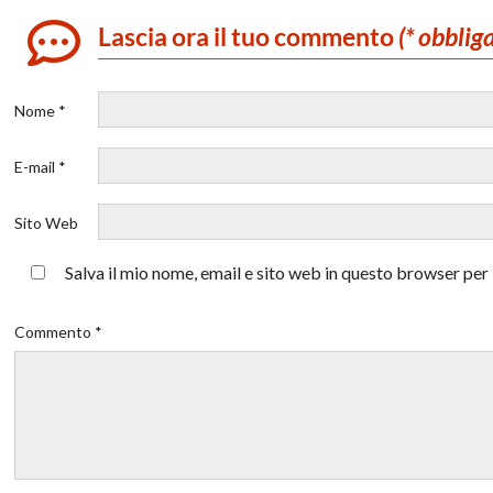
Lascia ora il tuo commento
(* obblig
Nome *
E-mail *
Sito Web
Salva il mio nome, email e sito web in questo browser pe
Commento *