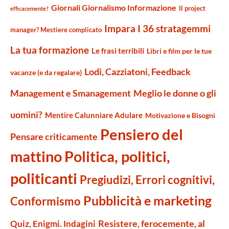
Giornali Giornalismo Informazione
Il project
efficacemente?
Impara I 36 stratagemmi
manager? Mestiere complicato
La tua formazione
Le frasi terribili
Libri e film per le tue
Lodi, Cazziatoni, Feedback
vacanze (e da regalare)
Management e Smanagement
Meglio le donne o gli
uomini?
Mentire Calunniare Adulare
Motivazione e Bisogni
Pensiero del
Pensare criticamente
mattino
Politica, politici,
politicanti
Pregiudizi, Errori cognitivi,
Pubblicità e marketing
Conformismo
Resistere, ferocemente, al
Quiz, Enigmi. Indagini