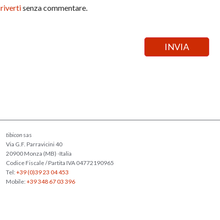
criverti
senza commentare.
tibicon
sas
Via G.F. Parravicini 40
20900 Monza (MB) -Italia
Codice Fiscale / Partita IVA 04772190965
Tel:
+39 (0)39 23 04 453
Mobile:
+39 348 67 03 396