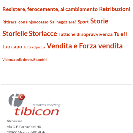
Retribuzioni
Resistere, ferocemente, al cambiamento
Storie
Sport
Ritirarsi con (in)successo
Sai negoziare?
Storielle Storiacce
Tu e il
Tattiche di sopravvivenza
Vendita e Forza vendita
tuo capo
Tutta colpa tua
Violenza sulle donne. E bambini
tibicon
sas
Via G.F. Parravicini 40
20900 Monza (MB) -Italia