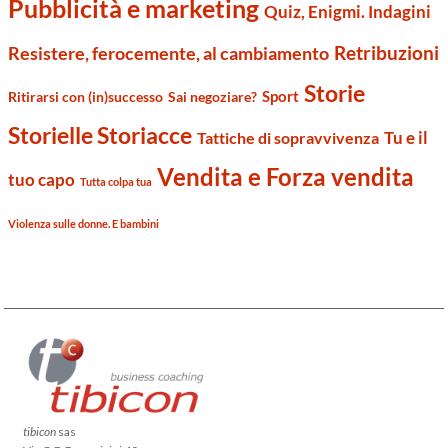
Pubblicità e marketing
Quiz, Enigmi. Indagini
Retribuzioni
Resistere, ferocemente, al cambiamento
Storie
Sport
Ritirarsi con (in)successo
Sai negoziare?
Storielle Storiacce
Tu e il
Tattiche di sopravvivenza
Vendita e Forza vendita
tuo capo
Tutta colpa tua
Violenza sulle donne. E bambini
tibicon
sas