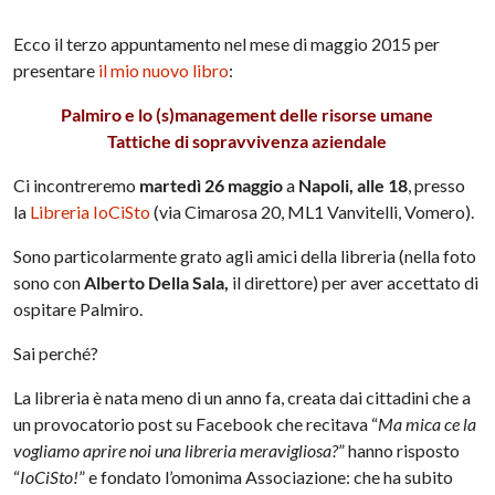
Ecco il terzo appuntamento nel mese di maggio 2015 per
presentare
il mio nuovo libro
:
Palmiro e lo (s)management delle risorse umane
Tattiche di sopravvivenza aziendale
Ci incontreremo
martedì 26 maggio
a
Napoli, alle 18
, presso
la
Libreria IoCiSto
(via Cimarosa 20, ML1 Vanvitelli, Vomero).
Sono particolarmente grato agli amici della libreria (nella foto
sono con
Alberto Della Sala,
il direttore) per aver accettato di
ospitare Palmiro.
Sai perché?
La libreria è nata meno di un anno fa, creata dai cittadini che a
un provocatorio post su Facebook che recitava “
Ma mica ce la
vogliamo aprire noi una libreria meravigliosa?
” hanno risposto
“
IoCiSto!
” e fondato l’omonima Associazione: che ha subito