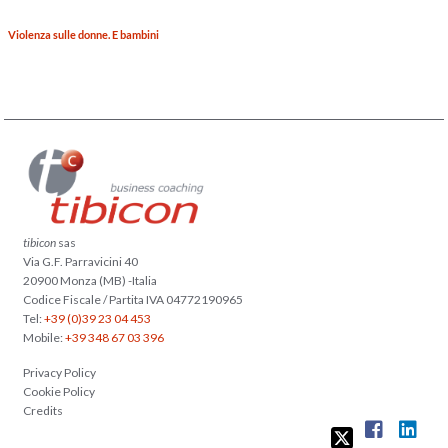
Violenza sulle donne. E bambini
tibicon
sas
Via G.F. Parravicini 40
20900 Monza (MB) -Italia
Codice Fiscale / Partita IVA 04772190965
Tel:
+39 (0)39 23 04 453
Mobile:
+39 348 67 03 396
Privacy Policy
Cookie Policy
Credits