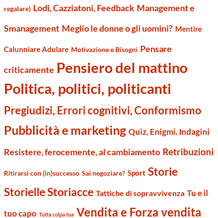
Management e
Lodi, Cazziatoni, Feedback
regalare)
Smanagement
Meglio le donne o gli uomini?
Mentire
Pensare
Calunniare Adulare
Motivazione e Bisogni
Pensiero del mattino
criticamente
Politica, politici, politicanti
Pregiudizi, Errori cognitivi, Conformismo
Pubblicità e marketing
Quiz, Enigmi. Indagini
Retribuzioni
Resistere, ferocemente, al cambiamento
Storie
Sport
Ritirarsi con (in)successo
Sai negoziare?
Storielle Storiacce
Tu e il
Tattiche di sopravvivenza
Vendita e Forza vendita
tuo capo
Tutta colpa tua