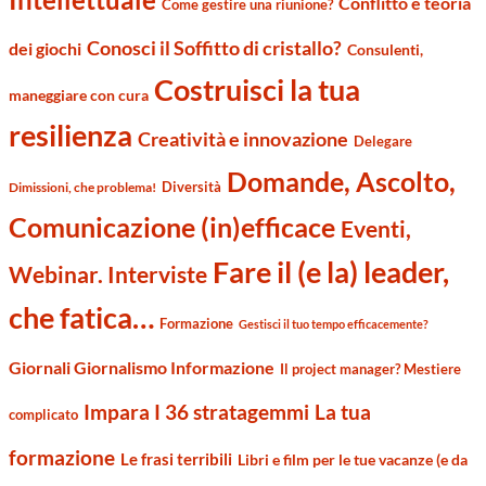
Conflitto e teoria
Come gestire una riunione?
Conosci il Soffitto di cristallo?
dei giochi
Consulenti,
Costruisci la tua
maneggiare con cura
resilienza
Creatività e innovazione
Delegare
Domande, Ascolto,
Diversità
Dimissioni, che problema!
Comunicazione (in)efficace
Eventi,
Fare il (e la) leader,
Webinar. Interviste
che fatica…
Formazione
Gestisci il tuo tempo efficacemente?
Giornali Giornalismo Informazione
Il project manager? Mestiere
Impara I 36 stratagemmi
La tua
complicato
formazione
Le frasi terribili
Libri e film per le tue vacanze (e da