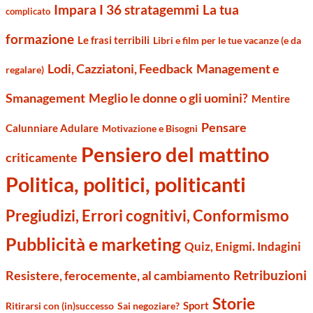
Impara I 36 stratagemmi
La tua
complicato
formazione
Le frasi terribili
Libri e film per le tue vacanze (e da
Management e
Lodi, Cazziatoni, Feedback
regalare)
Smanagement
Meglio le donne o gli uomini?
Mentire
Pensare
Calunniare Adulare
Motivazione e Bisogni
Pensiero del mattino
criticamente
Politica, politici, politicanti
Pregiudizi, Errori cognitivi, Conformismo
Pubblicità e marketing
Quiz, Enigmi. Indagini
Retribuzioni
Resistere, ferocemente, al cambiamento
Storie
Sport
Ritirarsi con (in)successo
Sai negoziare?