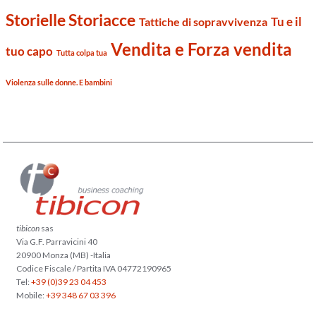
Storielle Storiacce
Tu e il
Tattiche di sopravvivenza
Vendita e Forza vendita
tuo capo
Tutta colpa tua
Violenza sulle donne. E bambini
tibicon
sas
Via G.F. Parravicini 40
20900 Monza (MB) -Italia
Codice Fiscale / Partita IVA 04772190965
Tel:
+39 (0)39 23 04 453
Mobile:
+39 348 67 03 396