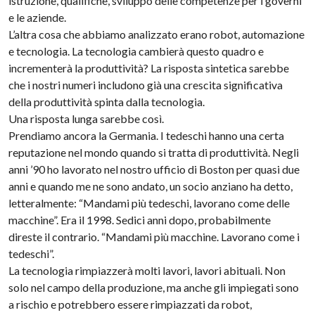
istruzione, qualifiche, sviluppo delle competenze per i governi
e le aziende.
L’altra cosa che abbiamo analizzato erano robot, automazione
e tecnologia. La tecnologia cambierà questo quadro e
incrementerà la produttività? La risposta sintetica sarebbe
che i nostri numeri includono già una crescita significativa
della produttività spinta dalla tecnologia.
Una risposta lunga sarebbe così.
Prendiamo ancora la Germania. I tedeschi hanno una certa
reputazione nel mondo quando si tratta di produttività. Negli
anni ’90 ho lavorato nel nostro ufficio di Boston per quasi due
anni e quando me ne sono andato, un socio anziano ha detto,
letteralmente: “Mandami più tedeschi, lavorano come delle
macchine”. Era il 1998. Sedici anni dopo, probabilmente
direste il contrario. “Mandami più macchine. Lavorano come i
tedeschi”.
La tecnologia rimpiazzerà molti lavori, lavori abituali. Non
solo nel campo della produzione, ma anche gli impiegati sono
a rischio e potrebbero essere rimpiazzati da robot,