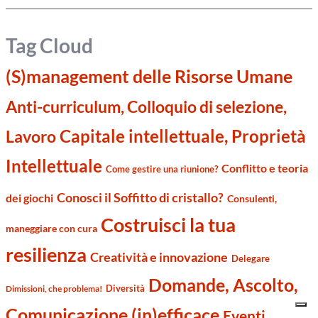
Tag Cloud
(S)management delle Risorse Umane
Anti-curriculum, Colloquio di selezione,
Capitale intellettuale, Proprietà
Lavoro
Intellettuale
Conflitto e teoria
Come gestire una riunione?
Conosci il Soffitto di cristallo?
dei giochi
Consulenti,
Costruisci la tua
maneggiare con cura
resilienza
Creatività e innovazione
Delegare
Domande, Ascolto,
Diversità
Dimissioni, che problema!
Comunicazione (in)efficace
Eventi,