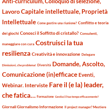
Anti-curriculum, Colloquio di selezione,
Capitale intellettuale, Proprietà
Lavoro
Intellettuale
Conflitto e teoria
Come gestire una riunione?
Conosci il Soffitto di cristallo?
dei giochi
Consulenti,
Costruisci la tua
maneggiare con cura
resilienza
Creatività e innovazione
Delegare
Domande, Ascolto,
Diversità
Dimissioni, che problema!
Comunicazione (in)efficace
Eventi,
Fare il (e la) leader,
Webinar. Interviste
che fatica…
Formazione
Gestisci il tuo tempo efficacemente?
Giornali Giornalismo Informazione
Il project manager? Mestiere