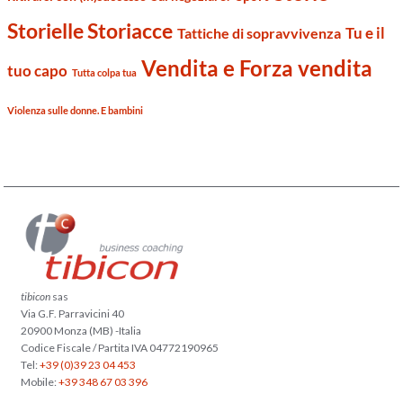
Storielle Storiacce
Tu e il
Tattiche di sopravvivenza
Vendita e Forza vendita
tuo capo
Tutta colpa tua
Violenza sulle donne. E bambini
tibicon
sas
Via G.F. Parravicini 40
20900 Monza (MB) -Italia
Codice Fiscale / Partita IVA 04772190965
Tel:
+39 (0)39 23 04 453
Mobile:
+39 348 67 03 396