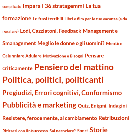
Impara I 36 stratagemmi
La tua
complicato
formazione
Le frasi terribili
Libri e film per le tue vacanze (e da
Management e
Lodi, Cazziatoni, Feedback
regalare)
Smanagement
Meglio le donne o gli uomini?
Mentire
Pensare
Calunniare Adulare
Motivazione e Bisogni
Pensiero del mattino
criticamente
Politica, politici, politicanti
Pregiudizi, Errori cognitivi, Conformismo
Pubblicità e marketing
Quiz, Enigmi. Indagini
Retribuzioni
Resistere, ferocemente, al cambiamento
Storie
Sport
Ritirarsi con (in)successo
Sai negoziare?