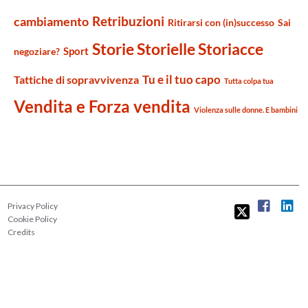
Retribuzioni
cambiamento
Ritirarsi con (in)successo
Sai
Storie Storielle Storiacce
Sport
negoziare?
Tu e il tuo capo
Tattiche di sopravvivenza
Tutta colpa tua
Vendita e Forza vendita
Violenza sulle donne. E bambini
Privacy Policy
Cookie Policy
Credits