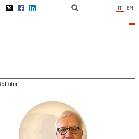
IT
EN
tibi-film