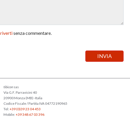
criverti
senza commentare.
tibicon
sas
Via G.F. Parravicini 40
20900 Monza (MB) -Italia
Codice Fiscale / Partita IVA 04772190965
Tel:
+39 (0)39 23 04 453
Mobile:
+39 348 67 03 396