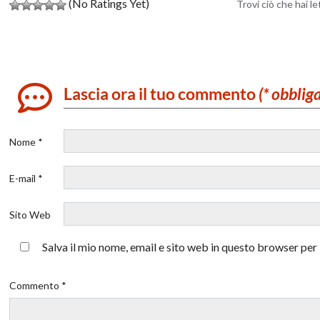
(No Ratings Yet)
Trovi ciò che hai l
Lascia ora il tuo commento
(* obblig
Nome *
E-mail *
Sito Web
Salva il mio nome, email e sito web in questo browser pe
Commento *