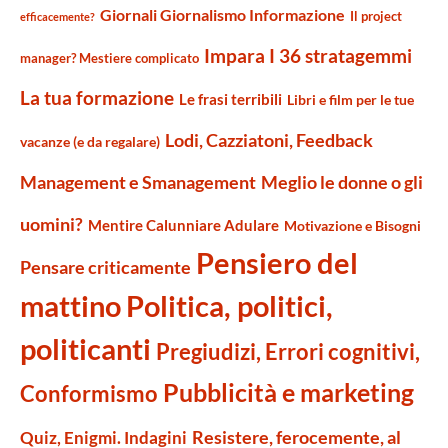
Giornali Giornalismo Informazione
Il project
efficacemente?
Impara I 36 stratagemmi
manager? Mestiere complicato
La tua formazione
Le frasi terribili
Libri e film per le tue
Lodi, Cazziatoni, Feedback
vacanze (e da regalare)
Management e Smanagement
Meglio le donne o gli
uomini?
Mentire Calunniare Adulare
Motivazione e Bisogni
Pensiero del
Pensare criticamente
mattino
Politica, politici,
politicanti
Pregiudizi, Errori cognitivi,
Pubblicità e marketing
Conformismo
Resistere, ferocemente, al
Quiz, Enigmi. Indagini