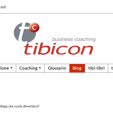
cedi
ione
Coaching
Glossario
Blog
tibi-libri
ollega che vuole dimettersi?