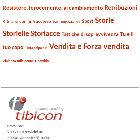
Retribuzioni
Resistere, ferocemente, al cambiamento
Storie
Sport
Ritirarsi con (in)successo
Sai negoziare?
Storielle Storiacce
Tu e il
Tattiche di sopravvivenza
Vendita e Forza vendita
tuo capo
Tutta colpa tua
Violenza sulle donne. E bambini
tibicon
sas
Via G.F. Parravicini 40
20900 Monza (MB) -Italia