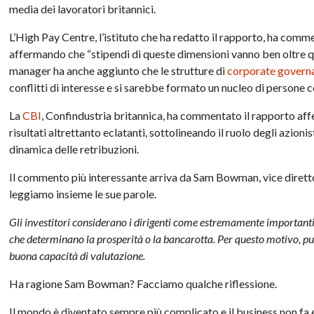
media dei lavoratori britannici.
L’High Pay Centre, l’istituto che ha redatto il rapporto, ha co
affermando che “stipendi di queste dimensioni vanno ben oltre qu
manager ha anche aggiunto che le strutture di
corporate govern
conflitti di interesse e si sarebbe formato un nucleo di persone 
La
CBI
, Confindustria britannica, ha commentato il rapporto a
risultati altrettanto eclatanti, sottolineando il ruolo degli azioni
dinamica delle retribuzioni.
Il commento più interessante arriva da Sam Bowman, vice diretto
leggiamo insieme le sue parole.
Gli investitori considerano i dirigenti come estremamente importanti p
che determinano la prosperità o la bancarotta. Per questo motivo, può
buona capacità di valutazione.
Ha ragione Sam Bowman? Facciamo qualche riflessione.
Il mondo è diventato sempre più complicato e il business non fa e