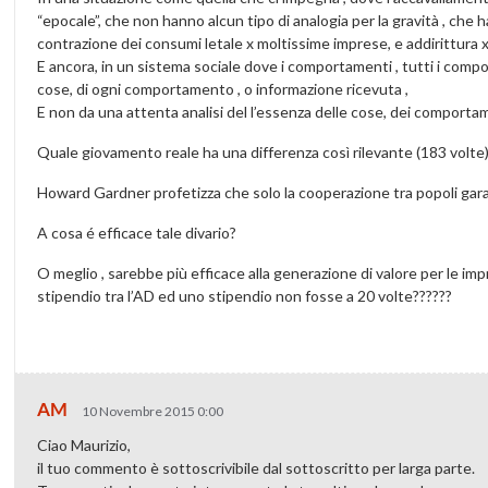
“epocale”, che non hanno alcun tipo di analogia per la gravità , ch
contrazione dei consumi letale x moltissime imprese, e addirittura x
E ancora, in un sistema sociale dove i comportamenti , tutti i com
cose, di ogni comportamento , o informazione ricevuta ,
E non da una attenta analisi del l’essenza delle cose, dei comportam
Quale giovamento reale ha una differenza così rilevante (183 volte
Howard Gardner profetizza che solo la cooperazione tra popoli garan
A cosa é efficace tale divario?
O meglio , sarebbe più efficace alla generazione di valore per le impre
stipendio tra l’AD ed uno stipendio non fosse a 20 volte??????
AM
10 Novembre 2015 0:00
Ciao Maurizio,
il tuo commento è sottoscrivibile dal sottoscritto per larga parte.