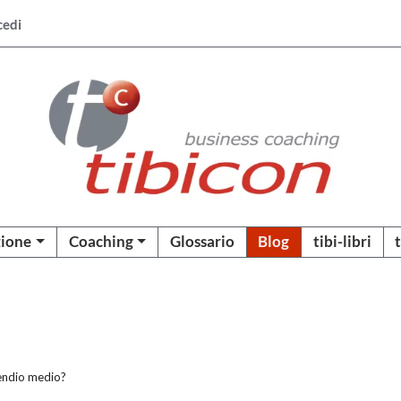
cedi
ione
Coaching
Glossario
Blog
tibi-libri
pendio medio?