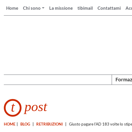
Home
Chi sono
La missione
tibimail
Contattami
Ac
Formaz
post
t
HOME
|
BLOG
|
RETRIBUZIONI
|
Giusto pagare l’AD 183 volte lo sti