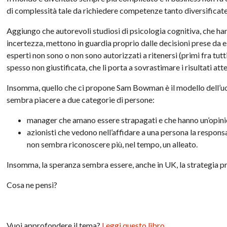
di complessità tale da richiedere competenze tanto diversificat
Aggiungo che autorevoli studiosi di psicologia cognitiva, che han
incertezza, mettono in guardia proprio dalle decisioni prese da e
esperti non sono o non sono autorizzati a ritenersi (primi fra tutt
spesso non giustificata, che li porta a sovrastimare i risultati att
Insomma, quello che ci propone Sam Bowman è il modello dell’uo
sembra piacere a due categorie di persone:
manager che amano essere strapagati e che hanno un’opini
azionisti che vedono nell’affidare a una persona la respons
non sembra riconoscere più, nel tempo, un alleato.
Insomma, la speranza sembra essere, anche in UK, la strategia pr
Cosa ne pensi?
Vuoi approfondere il tema?
Leggi questo libro
.