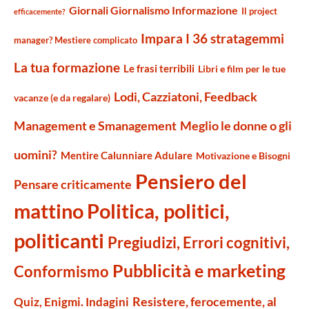
Giornali Giornalismo Informazione
Il project
efficacemente?
Impara I 36 stratagemmi
manager? Mestiere complicato
La tua formazione
Le frasi terribili
Libri e film per le tue
Lodi, Cazziatoni, Feedback
vacanze (e da regalare)
Management e Smanagement
Meglio le donne o gli
uomini?
Mentire Calunniare Adulare
Motivazione e Bisogni
Pensiero del
Pensare criticamente
mattino
Politica, politici,
politicanti
Pregiudizi, Errori cognitivi,
Pubblicità e marketing
Conformismo
Resistere, ferocemente, al
Quiz, Enigmi. Indagini