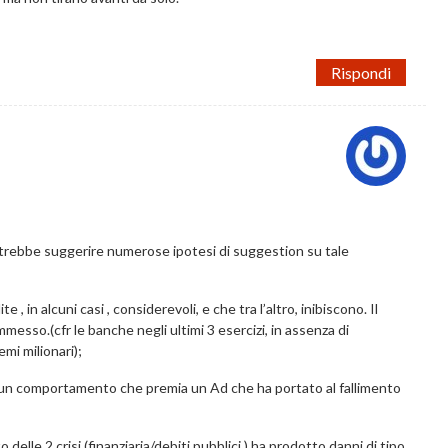
Rispondi
potrebbe suggerire numerose ipotesi di suggestion su tale
 in alcuni casi , considerevoli, e che tra l’altro, inibiscono. Il
mmesso.(cfr le banche negli ultimi 3 esercizi, in assenza di
mi milionari);
re un comportamento che premia un Ad che ha portato al fallimento
elle 2 crisi (finanziaria/debiti pubblici ) ha prodotto danni di tipo