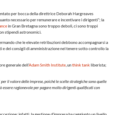
mmentato per bocca della direttrice Deborah Hargreaves
anto necessario per remunerare e incentivare i dirigenti”; la
ance
in Gran Bretagna sono troppo deboli, ci sono troppi
con stipendi astronomici.
ffermando che le elevate retribuzioni debbono accompagnarsi a
sti e dei consigli di amministrazione nel tenere sotto controllo la
re generale dell’
Adam Smith Institute
, un
think tank
liberista;
er il valore delle imprese, poiché le scelte strategiche sono quelle
 essere ragionevole per pagare molto dirigenti qualificati con
ccezione; infatti, la gestione d’impresa ha raggiunto un livello