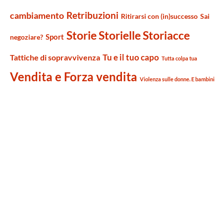
Retribuzioni
cambiamento
Ritirarsi con (in)successo
Sai
Storie Storielle Storiacce
Sport
negoziare?
Tu e il tuo capo
Tattiche di sopravvivenza
Tutta colpa tua
Vendita e Forza vendita
Violenza sulle donne. E bambini