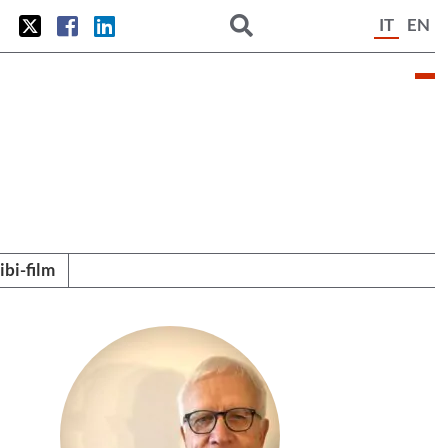
IT
EN
tibi-film