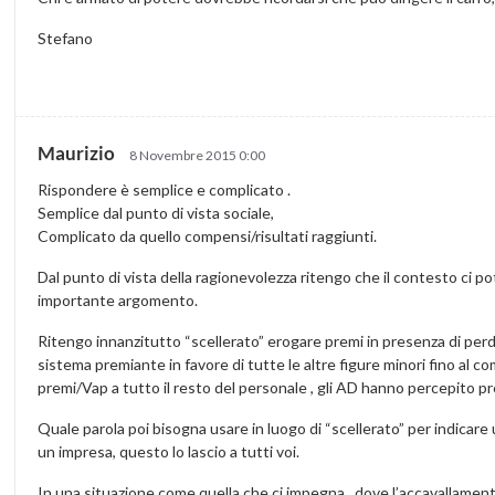
Stefano
Maurizio
8 Novembre 2015 0:00
Rispondere è semplice e complicato .
Semplice dal punto di vista sociale,
Complicato da quello compensi/risultati raggiunti.
Dal punto di vista della ragionevolezza ritengo che il contesto ci 
importante argomento.
Ritengo innanzitutto “scellerato” erogare premi in presenza di perdite ,
sistema premiante in favore di tutte le altre figure minori fino al co
premi/Vap a tutto il resto del personale , gli AD hanno percepito pre
Quale parola poi bisogna usare in luogo di “scellerato” per indica
un impresa, questo lo lascio a tutti voi.
In una situazione come quella che ci impegna , dove l’accavallamento d