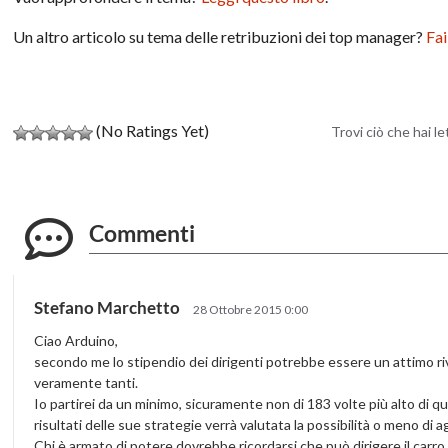
Un altro articolo su tema delle retribuzioni dei top manager?
Fai
(No Ratings Yet)
Trovi ciò che hai l
Commenti
Stefano Marchetto
28 Ottobre 2015 0:00
Ciao Arduino,
secondo me lo stipendio dei dirigenti potrebbe essere un attimo rivi
veramente tanti.
Io partirei da un minimo, sicuramente non di 183 volte più alto di que
risultati delle sue strategie verrà valutata la possibilità o meno d
Chi è armato di potere dovrebbe ricordarsi che può dirigere il carro,