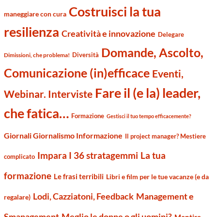
Costruisci la tua
maneggiare con cura
resilienza
Creatività e innovazione
Delegare
Domande, Ascolto,
Diversità
Dimissioni, che problema!
Comunicazione (in)efficace
Eventi,
Fare il (e la) leader,
Webinar. Interviste
che fatica…
Formazione
Gestisci il tuo tempo efficacemente?
Giornali Giornalismo Informazione
Il project manager? Mestiere
Impara I 36 stratagemmi
La tua
complicato
formazione
Le frasi terribili
Libri e film per le tue vacanze (e da
Management e
Lodi, Cazziatoni, Feedback
regalare)
Smanagement
Meglio le donne o gli uomini?