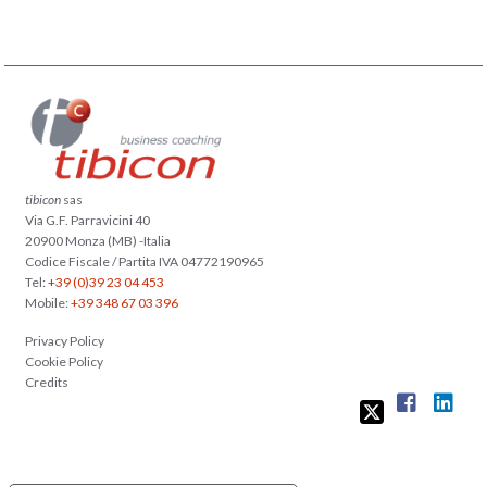
tibicon
sas
Via G.F. Parravicini 40
20900 Monza (MB) -Italia
Codice Fiscale / Partita IVA 04772190965
Tel:
+39 (0)39 23 04 453
Mobile:
+39 348 67 03 396
Privacy Policy
Cookie Policy
Credits