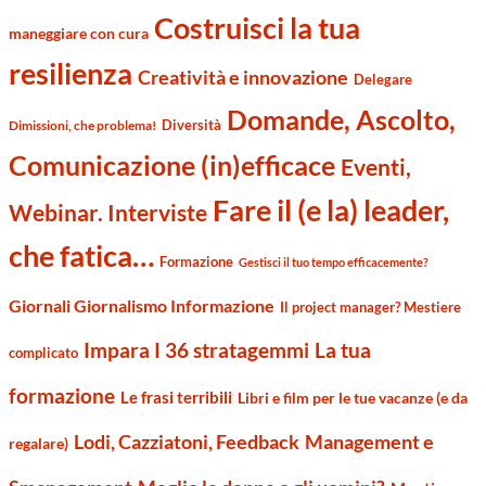
Costruisci la tua
maneggiare con cura
resilienza
Creatività e innovazione
Delegare
Domande, Ascolto,
Diversità
Dimissioni, che problema!
Comunicazione (in)efficace
Eventi,
Fare il (e la) leader,
Webinar. Interviste
che fatica…
Formazione
Gestisci il tuo tempo efficacemente?
Giornali Giornalismo Informazione
Il project manager? Mestiere
Impara I 36 stratagemmi
La tua
complicato
formazione
Le frasi terribili
Libri e film per le tue vacanze (e da
Management e
Lodi, Cazziatoni, Feedback
regalare)