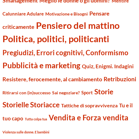
Smanagement
Meglio le donne o gli uomini?
Mentire
Pensare
Calunniare Adulare
Motivazione e Bisogni
Pensiero del mattino
criticamente
Politica, politici, politicanti
Pregiudizi, Errori cognitivi, Conformismo
Pubblicità e marketing
Quiz, Enigmi. Indagini
Retribuzioni
Resistere, ferocemente, al cambiamento
Storie
Sport
Ritirarsi con (in)successo
Sai negoziare?
Storielle Storiacce
Tu e il
Tattiche di sopravvivenza
Vendita e Forza vendita
tuo capo
Tutta colpa tua
Violenza sulle donne. E bambini