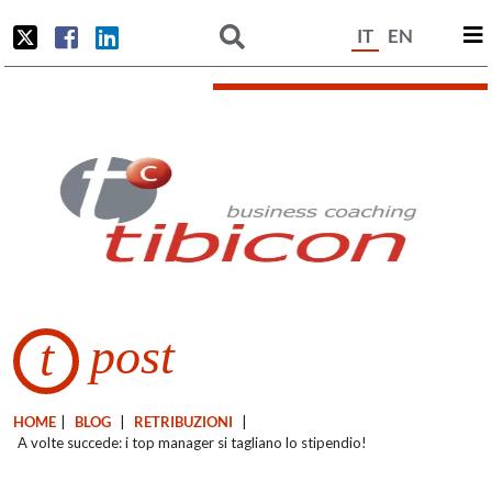
IT
EN
post
t
HOME
|
BLOG
|
RETRIBUZIONI
|
A volte succede: i top manager si tagliano lo stipendio!