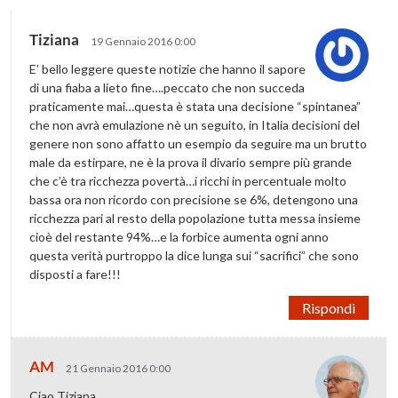
Tiziana
19 Gennaio 2016 0:00
E’ bello leggere queste notizie che hanno il sapore
di una fiaba a lieto fine….peccato che non succeda
praticamente mai…questa è stata una decisione “spintanea”
che non avrà emulazione nè un seguito, in Italia decisioni del
genere non sono affatto un esempio da seguire ma un brutto
male da estirpare, ne è la prova il divario sempre più grande
che c’è tra ricchezza povertà…i ricchi in percentuale molto
bassa ora non ricordo con precisione se 6%, detengono una
ricchezza pari al resto della popolazione tutta messa insieme
cioè del restante 94%…e la forbice aumenta ogni anno
questa verità purtroppo la dice lunga sui “sacrifici” che sono
disposti a fare!!!
Rispondi
AM
21 Gennaio 2016 0:00
Ciao Tiziana,