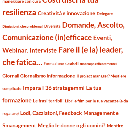
maneggiare con cura
resilienza
Creatività e innovazione
Delegare
Domande, Ascolto,
Diversità
Dimissioni, che problema!
Comunicazione (in)efficace
Eventi,
Fare il (e la) leader,
Webinar. Interviste
che fatica…
Formazione
Gestisci il tuo tempo efficacemente?
Giornali Giornalismo Informazione
Il project manager? Mestiere
Impara I 36 stratagemmi
La tua
complicato
formazione
Le frasi terribili
Libri e film per le tue vacanze (e da
Management e
Lodi, Cazziatoni, Feedback
regalare)
Smanagement
Meglio le donne o gli uomini?
Mentire