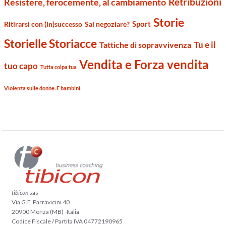
Retribuzioni
Resistere, ferocemente, al cambiamento
Storie
Sport
Ritirarsi con (in)successo
Sai negoziare?
Storielle Storiacce
Tu e il
Tattiche di sopravvivenza
Vendita e Forza vendita
tuo capo
Tutta colpa tua
Violenza sulle donne. E bambini
tibicon
sas
Via G.F. Parravicini 40
20900 Monza (MB) -Italia
Codice Fiscale / Partita IVA 04772190965