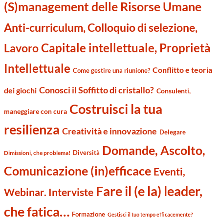
(S)management delle Risorse Umane
Anti-curriculum, Colloquio di selezione,
Capitale intellettuale, Proprietà
Lavoro
Intellettuale
Conflitto e teoria
Come gestire una riunione?
Conosci il Soffitto di cristallo?
dei giochi
Consulenti,
Costruisci la tua
maneggiare con cura
resilienza
Creatività e innovazione
Delegare
Domande, Ascolto,
Diversità
Dimissioni, che problema!
Comunicazione (in)efficace
Eventi,
Fare il (e la) leader,
Webinar. Interviste
che fatica…
Formazione
Gestisci il tuo tempo efficacemente?