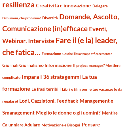
resilienza
Creatività e innovazione
Delegare
Domande, Ascolto,
Diversità
Dimissioni, che problema!
Comunicazione (in)efficace
Eventi,
Fare il (e la) leader,
Webinar. Interviste
che fatica…
Formazione
Gestisci il tuo tempo efficacemente?
Giornali Giornalismo Informazione
Il project manager? Mestiere
Impara I 36 stratagemmi
La tua
complicato
formazione
Le frasi terribili
Libri e film per le tue vacanze (e da
Management e
Lodi, Cazziatoni, Feedback
regalare)
Smanagement
Meglio le donne o gli uomini?
Mentire
Pensare
Calunniare Adulare
Motivazione e Bisogni