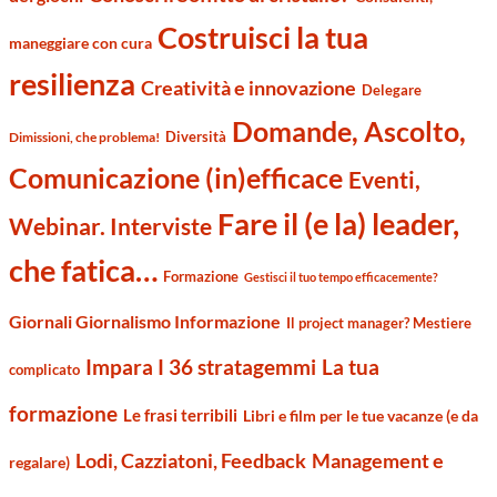
Costruisci la tua
maneggiare con cura
resilienza
Creatività e innovazione
Delegare
Domande, Ascolto,
Diversità
Dimissioni, che problema!
Comunicazione (in)efficace
Eventi,
Fare il (e la) leader,
Webinar. Interviste
che fatica…
Formazione
Gestisci il tuo tempo efficacemente?
Giornali Giornalismo Informazione
Il project manager? Mestiere
Impara I 36 stratagemmi
La tua
complicato
formazione
Le frasi terribili
Libri e film per le tue vacanze (e da
Management e
Lodi, Cazziatoni, Feedback
regalare)