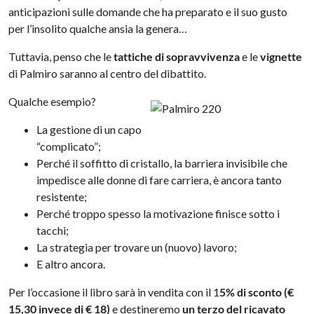
anticipazioni sulle domande che ha preparato e il suo gusto
per l’insolito qualche ansia la genera…
Tuttavia, penso che le
tattiche di sopravvivenza
e le
vignette
di Palmiro saranno al centro del dibattito.
Qualche esempio?
La gestione di un capo
“complicato”;
Perché il soffitto di cristallo, la barriera invisibile che
impedisce alle donne di fare carriera, è ancora tanto
resistente;
Perché troppo spesso la motivazione finisce sotto i
tacchi;
La strategia per trovare un (nuovo) lavoro;
E altro ancora.
Per l’occasione il libro sarà in vendita con il 1
5% di sconto (€
15,30 invece di € 18)
e destineremo
un terzo del ricavato