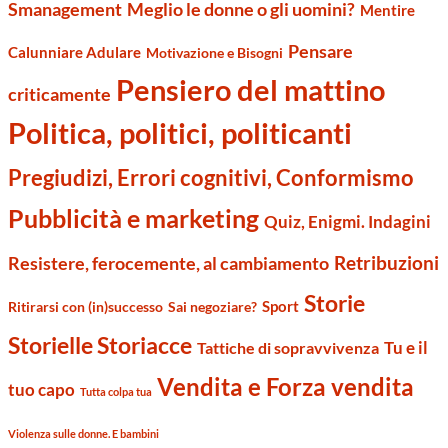
Smanagement
Meglio le donne o gli uomini?
Mentire
Pensare
Calunniare Adulare
Motivazione e Bisogni
Pensiero del mattino
criticamente
Politica, politici, politicanti
Pregiudizi, Errori cognitivi, Conformismo
Pubblicità e marketing
Quiz, Enigmi. Indagini
Retribuzioni
Resistere, ferocemente, al cambiamento
Storie
Sport
Ritirarsi con (in)successo
Sai negoziare?
Storielle Storiacce
Tu e il
Tattiche di sopravvivenza
Vendita e Forza vendita
tuo capo
Tutta colpa tua
Violenza sulle donne. E bambini