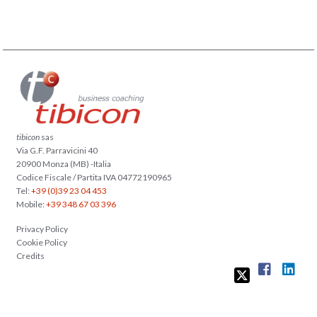
tibicon
sas
Via G.F. Parravicini 40
20900 Monza (MB) -Italia
Codice Fiscale / Partita IVA 04772190965
Tel:
+39 (0)39 23 04 453
Mobile:
+39 348 67 03 396
Privacy Policy
Cookie Policy
Credits