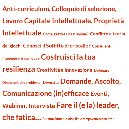
Anti-curriculum, Colloquio di selezione,
Capitale intellettuale, Proprietà
Lavoro
Intellettuale
Conflitto e teoria
Come gestire una riunione?
Conosci il Soffitto di cristallo?
dei giochi
Consulenti,
Costruisci la tua
maneggiare con cura
resilienza
Creatività e innovazione
Delegare
Domande, Ascolto,
Diversità
Dimissioni, che problema!
Comunicazione (in)efficace
Eventi,
Fare il (e la) leader,
Webinar. Interviste
che fatica…
Formazione
Gestisci il tuo tempo efficacemente?