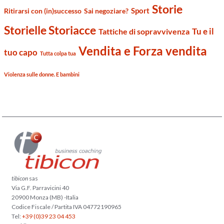
Storie
Sport
Ritirarsi con (in)successo
Sai negoziare?
Storielle Storiacce
Tu e il
Tattiche di sopravvivenza
Vendita e Forza vendita
tuo capo
Tutta colpa tua
Violenza sulle donne. E bambini
tibicon
sas
Via G.F. Parravicini 40
20900 Monza (MB) -Italia
Codice Fiscale / Partita IVA 04772190965
Tel:
+39 (0)39 23 04 453