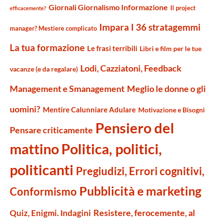
Giornali Giornalismo Informazione
Il project
efficacemente?
Impara I 36 stratagemmi
manager? Mestiere complicato
La tua formazione
Le frasi terribili
Libri e film per le tue
Lodi, Cazziatoni, Feedback
vacanze (e da regalare)
Management e Smanagement
Meglio le donne o gli
uomini?
Mentire Calunniare Adulare
Motivazione e Bisogni
Pensiero del
Pensare criticamente
mattino
Politica, politici,
politicanti
Pregiudizi, Errori cognitivi,
Pubblicità e marketing
Conformismo
Resistere, ferocemente, al
Quiz, Enigmi. Indagini