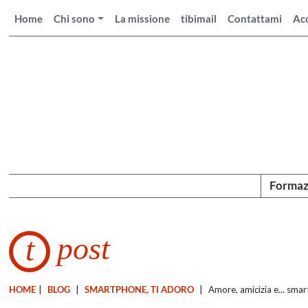
Home
Chi sono
La missione
tibimail
Contattami
Ac
Formaz
post
t
HOME
|
BLOG
|
SMARTPHONE, TI ADORO
|
Amore, amicizia e... sma