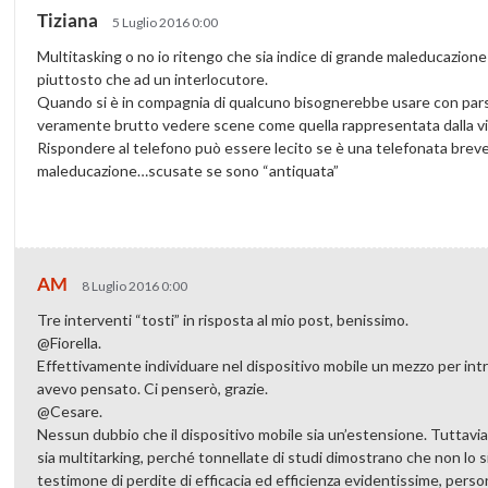
Tiziana
5 Luglio 2016 0:00
Multitasking o no io ritengo che sia indice di grande maleducazione
piuttosto che ad un interlocutore.
Quando si è in compagnia di qualcuno bisognerebbe usare con pars
veramente brutto vedere scene come quella rappresentata dalla v
Rispondere al telefono può essere lecito se è una telefonata breve
maleducazione…scusate se sono “antiquata”
AM
8 Luglio 2016 0:00
Tre interventi “tosti” in risposta al mio post, benissimo.
@Fiorella.
Effettivamente individuare nel dispositivo mobile un mezzo per in
avevo pensato. Ci penserò, grazie.
@Cesare.
Nessun dubbio che il dispositivo mobile sia un’estensione. Tuttavia
sia multitarking, perché tonnellate di studi dimostrano che non lo 
testimone di perdite di efficacia ed efficienza evidentissime, pers