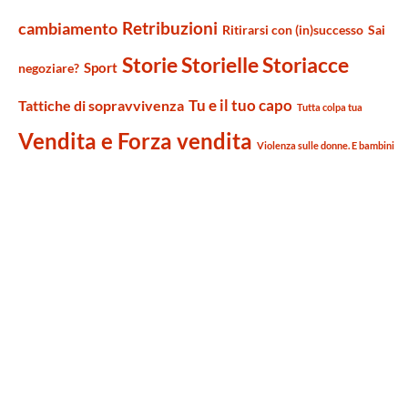
Retribuzioni
cambiamento
Ritirarsi con (in)successo
Sai
Storie Storielle Storiacce
Sport
negoziare?
Tu e il tuo capo
Tattiche di sopravvivenza
Tutta colpa tua
Vendita e Forza vendita
Violenza sulle donne. E bambini