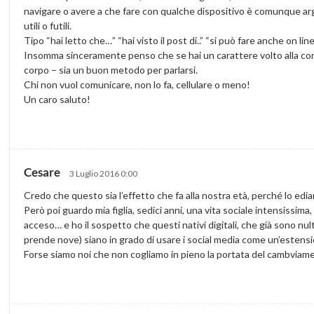
navigare o avere a che fare con qualche dispositivo è comunque ar
utili o futili.
Tipo “hai letto che…” “hai visto il post di..” “si può fare anche on l
Insomma sinceramente penso che se hai un carattere volto alla con
corpo – sia un buon metodo per parlarsi.
Chi non vuol comunicare, non lo fa, cellulare o meno!
Un caro saluto!
Cesare
3 Luglio 2016 0:00
Credo che questo sia l’effetto che fa alla nostra età, perché lo ed
Però poi guardo mia figlia, sedici anni, una vita sociale intensissim
acceso… e ho il sospetto che questi nativi digitali, che già sono nulti
prende nove) siano in grado di usare i social media come un’estensi
Forse siamo noi che non cogliamo in pieno la portata del cambviam