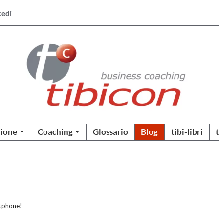
cedi
ione
Coaching
Glossario
Blog
tibi-libri
rtphone!