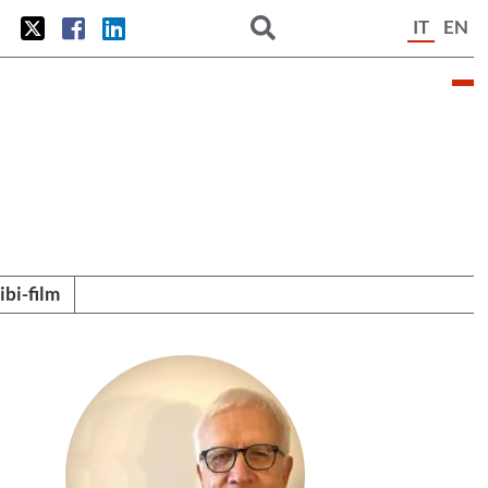
IT
EN
tibi-film