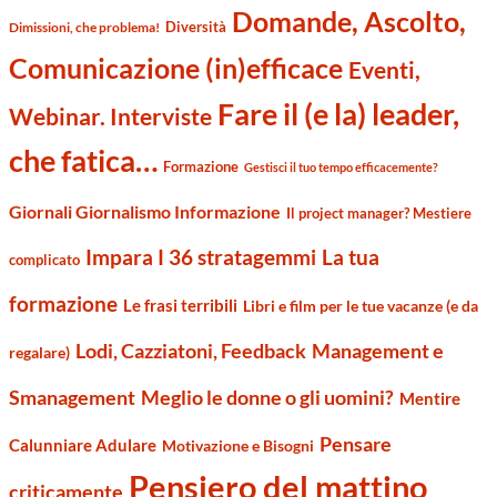
Domande, Ascolto,
Diversità
Dimissioni, che problema!
Comunicazione (in)efficace
Eventi,
Fare il (e la) leader,
Webinar. Interviste
che fatica…
Formazione
Gestisci il tuo tempo efficacemente?
Giornali Giornalismo Informazione
Il project manager? Mestiere
Impara I 36 stratagemmi
La tua
complicato
formazione
Le frasi terribili
Libri e film per le tue vacanze (e da
Management e
Lodi, Cazziatoni, Feedback
regalare)
Smanagement
Meglio le donne o gli uomini?
Mentire
Pensare
Calunniare Adulare
Motivazione e Bisogni
Pensiero del mattino
criticamente