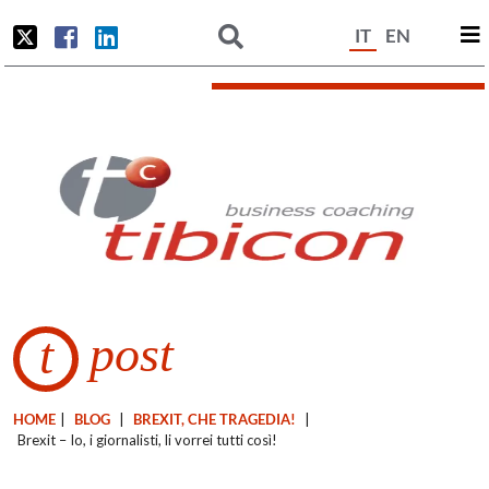
IT
EN
post
t
HOME
|
BLOG
|
BREXIT, CHE TRAGEDIA!
|
Brexit – Io, i giornalisti, li vorrei tutti così!