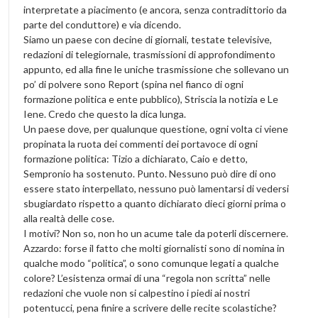
interpretate a piacimento (e ancora, senza contradittorio da
parte del conduttore) e via dicendo.
Siamo un paese con decine di giornali, testate televisive,
redazioni di telegiornale, trasmissioni di approfondimento
appunto, ed alla fine le uniche trasmissione che sollevano un
po’ di polvere sono Report (spina nel fianco di ogni
formazione politica e ente pubblico), Striscia la notizia e Le
Iene. Credo che questo la dica lunga.
Un paese dove, per qualunque questione, ogni volta ci viene
propinata la ruota dei commenti dei portavoce di ogni
formazione politica: Tizio a dichiarato, Caio e detto,
Sempronio ha sostenuto. Punto. Nessuno può dire di ono
essere stato interpellato, nessuno può lamentarsi di vedersi
sbugiardato rispetto a quanto dichiarato dieci giorni prima o
alla realtà delle cose.
I motivi? Non so, non ho un acume tale da poterli discernere.
Azzardo: forse il fatto che molti giornalisti sono di nomina in
qualche modo “politica”, o sono comunque legati a qualche
colore? L’esistenza ormai di una “regola non scritta” nelle
redazioni che vuole non si calpestino i piedi ai nostri
potentucci, pena finire a scrivere delle recite scolastiche?