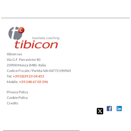
tibicon
sas
Via G.F. Parravicini 40
20900 Monza (MB) -Italia
Codice Fiscale / Partita IVA 04772190965
Tel:
+39 (0)39 23 04 453
Mobile:
+39 348 67 03 396
Privacy Policy
Cookie Policy
Credits