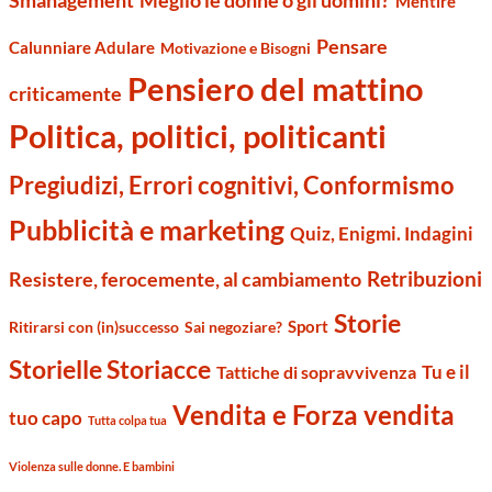
Smanagement
Meglio le donne o gli uomini?
Mentire
Pensare
Calunniare Adulare
Motivazione e Bisogni
Pensiero del mattino
criticamente
Politica, politici, politicanti
Pregiudizi, Errori cognitivi, Conformismo
Pubblicità e marketing
Quiz, Enigmi. Indagini
Retribuzioni
Resistere, ferocemente, al cambiamento
Storie
Sport
Ritirarsi con (in)successo
Sai negoziare?
Storielle Storiacce
Tu e il
Tattiche di sopravvivenza
Vendita e Forza vendita
tuo capo
Tutta colpa tua
Violenza sulle donne. E bambini