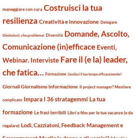
Costruisci la tua
maneggiare con cura
resilienza
Creatività e innovazione
Delegare
Domande, Ascolto,
Diversità
Dimissioni, che problema!
Comunicazione (in)efficace
Eventi,
Fare il (e la) leader,
Webinar. Interviste
che fatica…
Formazione
Gestisci il tuo tempo efficacemente?
Giornali Giornalismo Informazione
Il project manager? Mestiere
Impara I 36 stratagemmi
La tua
complicato
formazione
Le frasi terribili
Libri e film per le tue vacanze (e da
Management e
Lodi, Cazziatoni, Feedback
regalare)