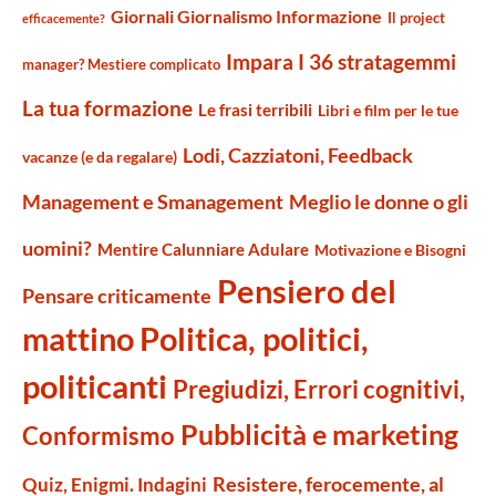
Giornali Giornalismo Informazione
Il project
efficacemente?
Impara I 36 stratagemmi
manager? Mestiere complicato
La tua formazione
Le frasi terribili
Libri e film per le tue
Lodi, Cazziatoni, Feedback
vacanze (e da regalare)
Management e Smanagement
Meglio le donne o gli
uomini?
Mentire Calunniare Adulare
Motivazione e Bisogni
Pensiero del
Pensare criticamente
mattino
Politica, politici,
politicanti
Pregiudizi, Errori cognitivi,
Pubblicità e marketing
Conformismo
Resistere, ferocemente, al
Quiz, Enigmi. Indagini