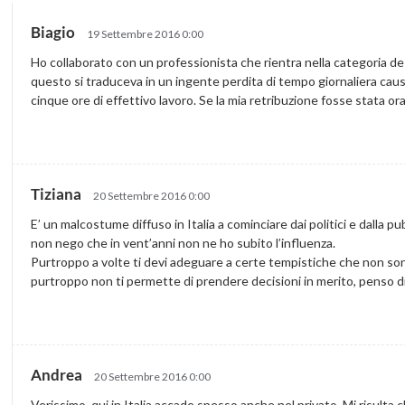
Biagio
19 Settembre 2016 0:00
Ho collaborato con un professionista che rientra nella categoria d
questo si traduceva in un ingente perdita di tempo giornaliera caus
cinque ore di effettivo lavoro. Se la mia retribuzione fosse stata or
Tiziana
20 Settembre 2016 0:00
E’ un malcostume diffuso in Italia a cominciare dai politici e dalla 
non nego che in vent’anni non ne ho subito l’influenza.
Purtroppo a volte ti devi adeguare a certe tempistiche che non sono i
purtroppo non ti permette di prendere decisioni in merito, penso d
Andrea
20 Settembre 2016 0:00
Verissimo, qui in Italia accade spesso anche nel privato. Mi risulta 