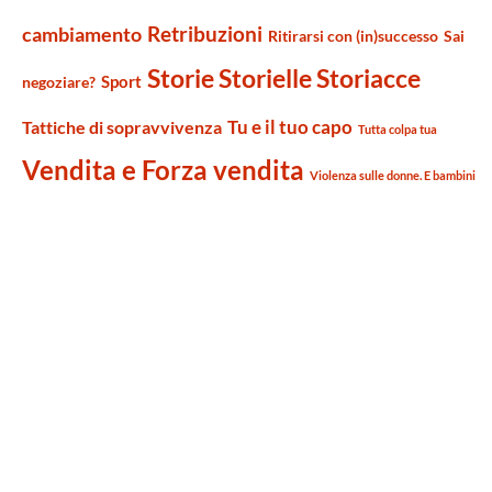
Retribuzioni
cambiamento
Ritirarsi con (in)successo
Sai
Storie Storielle Storiacce
Sport
negoziare?
Tu e il tuo capo
Tattiche di sopravvivenza
Tutta colpa tua
Vendita e Forza vendita
Violenza sulle donne. E bambini