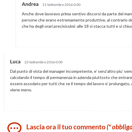
Andrea
21 Settembre 2016 0:00
Anche dove lavoravo prima sentivo discorsi da parte del man
persone che erano estremamente produttive, al contrario de
che ha degli orari precisissimi: alle 18 si stacca tutti e si chi
Luca
23 Settembre 2016 0:00
Dal punto di vista del manager incompetente, e’ senz’altro piu’ semp
calcolando il tempo di permanenza in azienda piuttosto che entrare 
essere assodato per tutti che se il tempo del lavoro e’ prolungato, an
viene meno.
Lascia ora il tuo commento
(* obblig