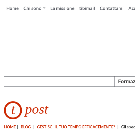
Home
Chi sono
La missione
tibimail
Contattami
Ac
Formaz
post
t
HOME
|
BLOG
|
GESTISCI IL TUO TEMPO EFFICACEMENTE?
|
Gli spe