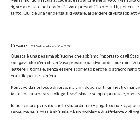
rigore a restare nell’orario di lavoro prestabilito per tutti, per cui 
tanto. Qui c’è una tendenza al divagare, al perdere di vista l’obiett
Cesare
21 Settembre 2016 0:00
Questa è una pessima abitudine che abbiamo importato dagli Stati U
spiegava che c’era chi arrivava presto e partiva tardi – pur non av
leggere il giornale, senza essere scorretto perché lo straordinario
era utile per far carriera.
Pensavo da noi fosse diverso, ma anni dopo sentii un nostro mana
fatto che una nostra collega, bravissima e sempre puntuale, non era
Io ho sempre pensato che lo straordinario – pagato o no – è, appun
serve, ma se la cosa è abituale c’è un problema di efficienza o di o