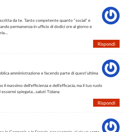
escritta da te. Tanto competente quanto “social” e
ando permanenza in ufficio di dodici ore al giorno e
aria…
Rispondi
pubblica amministrazione e facendo parte di quest’ultima
l massimo dell’efficienza e dell’efficacia, ma il tuo ruolo
i essermi spiegata…saluti Tiziana
Rispondi
che in Germania e in Francia, per esempio, ci sia un certo