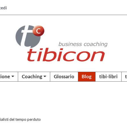
cedi
ione
Coaching
Glossario
Blog
tibi-libri
cialisti del tempo perduto