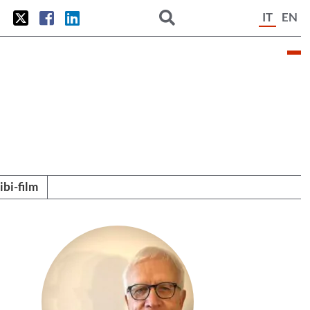
IT
EN
tibi-film