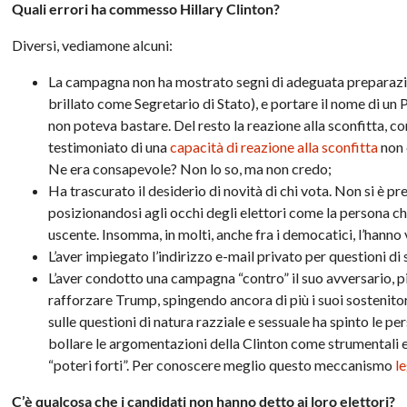
Quali errori ha commesso Hillary Clinton?
Diversi, vediamone alcuni:
La campagna non ha mostrato segni di adeguata preparazion
brillato come Segretario di Stato), e portare il nome di un 
non poteva bastare. Del resto la reazione alla sconfitta, co
testimoniato di una
capacità di reazione alla sconfitta
non 
Ne era consapevole? Non lo so, ma non credo;
Ha trascurato il desiderio di novità di chi vota. Non si è 
posizionandosi agli occhi degli elettori come la persona c
uscente. Insomma, in molti, anche fra i democatici, l’hanno
L’aver impiegato l’indirizzo e-mail privato per questioni d
L’aver condotto una campagna “contro” il suo avversario, p
rafforzare Trump, spingendo ancora di più i suoi sostenitor
sulle questioni di natura razziale e sessuale ha spinto le p
bollare le argomentazioni della Clinton come strumentali e 
“poteri forti”. Per conoscere meglio questo meccanismo
l
C’è qualcosa che i candidati non hanno detto ai loro elettori?