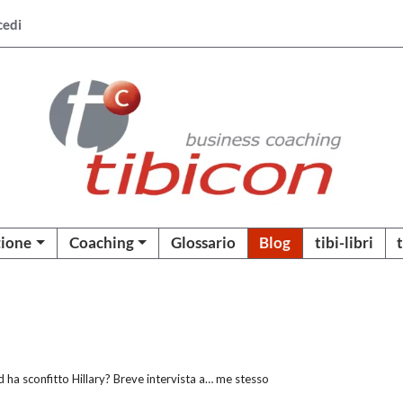
cedi
ione
Coaching
Glossario
Blog
tibi-libri
 ha sconfitto Hillary? Breve intervista a… me stesso