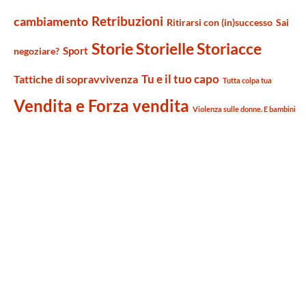
Retribuzioni
cambiamento
Ritirarsi con (in)successo
Sai
Storie Storielle Storiacce
Sport
negoziare?
Tu e il tuo capo
Tattiche di sopravvivenza
Tutta colpa tua
Vendita e Forza vendita
Violenza sulle donne. E bambini