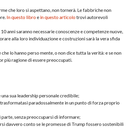
forme che loro si aspettano, non tornerà. Le fabbriche non
pre.
In questo libro
e
in questo articolo
trovi autorevoli
imi 10 anni saranno necessarie conoscenze e competenze nuove,
re alla loro individuazione e costruzioni sarà la vera sfida
 che lo hanno perso mente, o non dice tutta la verità: e se non
or più ragione di essere preoccupati.
e una sua leadership personale credibile;
 trasformatasi paradossalmente in un punto di forza proprio
i parte, senza preoccuparsi di informare;
dersi davvero conto se le promesse di Trump fossero sostenibili