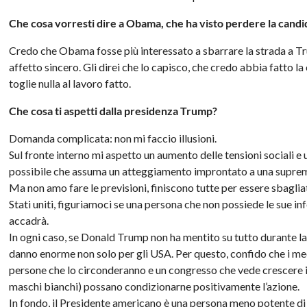
Che cosa vorresti dire a Obama, che ha visto perdere la candi
Credo che Obama fosse più interessato a sbarrare la strada a Trum
affetto sincero. Gli direi che lo capisco, che credo abbia fatto l
toglie nulla al lavoro fatto.
Che cosa ti aspetti dalla presidenza Trump?
Domanda complicata: non mi faccio illusioni.
Sul fronte interno mi aspetto un aumento delle tensioni sociali e 
possibile che assuma un atteggiamento improntato a una suprem
Ma non amo fare le previsioni, finiscono tutte per essere sbagli
Stati uniti, figuriamoci se una persona che non possiede le sue 
accadrà.
In ogni caso, se Donald Trump non ha mentito su tutto durante la 
danno enorme non solo per gli USA. Per questo, confido che i meccan
persone che lo circonderanno e un congresso che vede crescere i
maschi bianchi) possano condizionarne positivamente l’azione.
In fondo, il Presidente americano è una persona meno potente di