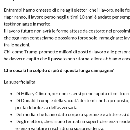
Entrambi hanno omesso di dire agli elettori che il lavoro, nelle 
riapriranno, il lavoro perso negli ultimi 10 anni è andato per sem
testimonianze in merito.
Il lavoro futuro non avrà le forme attese da costoro: nei pross
che oggi non conosciamo e possiamo forse solo immaginare: lavora
fra le nazioni.
Chi, come Trump, promette milioni di posti di lavoro alle persone
ha davvero capito che il passato non ritorna, allora abbiamo anc
Che cosa ti ha colpito di più di questa lunga campagna?
La superficialità:
Di Hillary Clinton, per non essersi preoccupata di costruir
Di Donald Trump e della vacuità dei temi che ha proposto,
per la debolezza dell’avversaria;
Dei media, che hanno dato corpo a speranze e a interessi d
Degli elettori, che si sono fermati in superficie senza ren
e senza valutare i rischi di una sua presidenza.