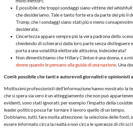
molti elettori;
È possibile che troppi sondaggi siano vittime del whishfull 
che desideriamo. Tale e tanto forte era da parte dei più il d
Trump, che i sondaggi siano stati più o meno consapevolmen
desiderata;
L’incertezza appare sempre più la vera padrona dello scenari
chiedendo di schierarsi dalla loro parte senza distinguere 
porta a una volatilità elettorale altissima. Indesiderata?
Non dimentichiamo che Hillary Clinton è una donna, e a m
donne quando le pensano alla guida di una nazione
. Una d
Com’è possibile che tanti e autorevoli giornalisti e opinionisti
Moltissimi professionisti dell’informazione hanno mostrato la ten
che si spera sia vero è un atteggiamento che non può appartenenre
evidenti, sono stati ignorati: per esempio l’impatto della cosidde
leader politico possa far tornare il lavoro quello di un tempo.
Dobbiamo, tutti, fare molta attenzione: la selezione delle fonti, e
essere informato circa la realtà e non circa le speranze di chi scri