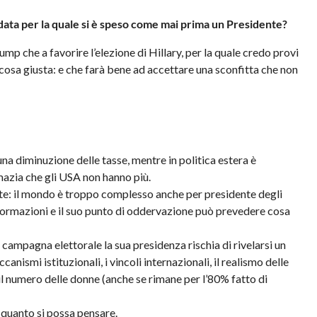
data per la quale si è speso come mai prima un Presidente?
p che a favorire l’elezione di Hillary, per la quale credo provi
a cosa giusta: e che farà bene ad accettare una sconfitta che non
una diminuzione delle tasse, mentre in politica estera è
azia che gli USA non hanno più.
ate: il mondo è troppo complesso anche per presidente degli
informazioni e il suo punto di oddervazione può prevedere cosa
campagna elettorale la sua presidenza rischia di rivelarsi un
ismi istituzionali, i vincoli internazionali, il realismo delle
l numero delle donne (anche se rimane per l’80% fatto di
 quanto si possa pensare.