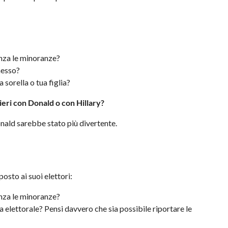
nza le minoranze?
messo?
 sorella o tua figlia?
ieri con Donald o con Hillary?
nald sarebbe stato più divertente.
osto ai suoi elettori:
nza le minoranze?
 elettorale? Pensi davvero che sia possibile riportare le