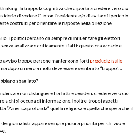
thinking, la trappola cognitiva che ci porta a credere vero ciò
esiderio di vedere Clinton Presidente e/o di evitare il pericolo
te costruiti per orientare le risposte nella direzione
o. I politici cercano da sempre di influenzare gli elettori
e senza analizzare criticamente i fatti: questo ora accade e
io avviso troppe persone mantengono forti
pregiudizi sulle
onna dopo un nero a molti deve essere sembrato “troppo”…
 abbiano sbagliato?
denza e non distinguere fra fatti e desideri: credere vero ciò
 a chi si occupa di informazione. Inoltre, troppi aspetti
tta “America profonda”, quella religiosa e quella che spera che il
 dei giornalisti, appare sempre più una priorità per chi vuole
ve.