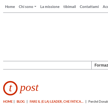
Home
Chi sono
La missione
tibimail
Contattami
Ac
Formaz
post
t
HOME
|
BLOG
|
FARE IL (E LA) LEADER, CHE FATICA…
|
Perché Donald