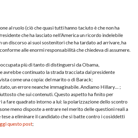
e al ruolo (ciò che quasi tutti hanno taciuto è che non ha
Presidente che ha lasciato nell’America un ricordo indelebile
n un discorso ai suoi sostenitori che ha tardato ad arrivare, ha
conforme alle enormi responsabilità che chiedeva di assumere.
preoccupata più di tanto di distinguersi da Obama,
he avrebbe continuato la strada tracciata dal presidente
 vista come una copia: del marito o di Barack;
i stato, un errore neanche immaginabile. Andiamo Hillary… ;
iuttosto che sui contenuti. Questo aspetto ha finito per
i a fare quadrato intorno a lui: la polarizzazione dello scontro
ersone meno disposte a entrare nel merito delle questioni reali a
tese a eliminare il candidato che si batte contro i cosiddetti
eggi questo post
;