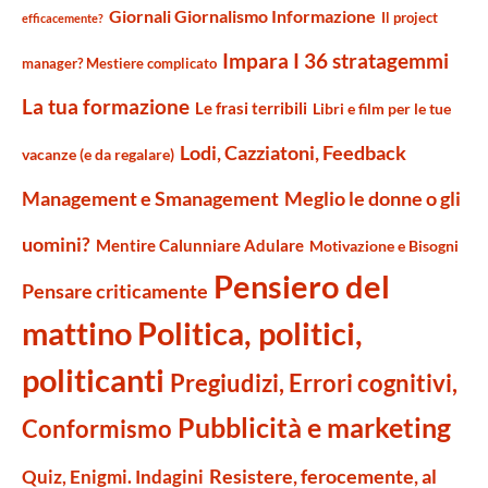
Giornali Giornalismo Informazione
Il project
efficacemente?
Impara I 36 stratagemmi
manager? Mestiere complicato
La tua formazione
Le frasi terribili
Libri e film per le tue
Lodi, Cazziatoni, Feedback
vacanze (e da regalare)
Management e Smanagement
Meglio le donne o gli
uomini?
Mentire Calunniare Adulare
Motivazione e Bisogni
Pensiero del
Pensare criticamente
mattino
Politica, politici,
politicanti
Pregiudizi, Errori cognitivi,
Pubblicità e marketing
Conformismo
Resistere, ferocemente, al
Quiz, Enigmi. Indagini