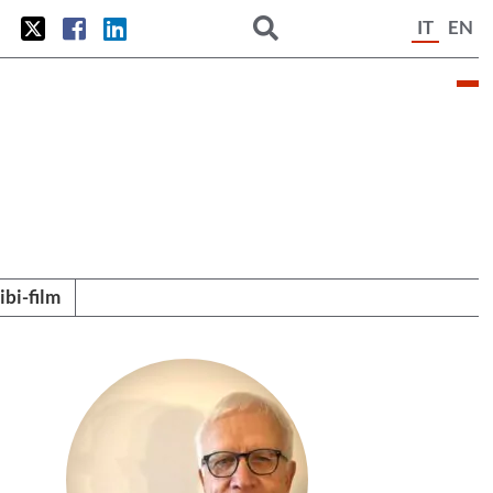
IT
EN
tibi-film