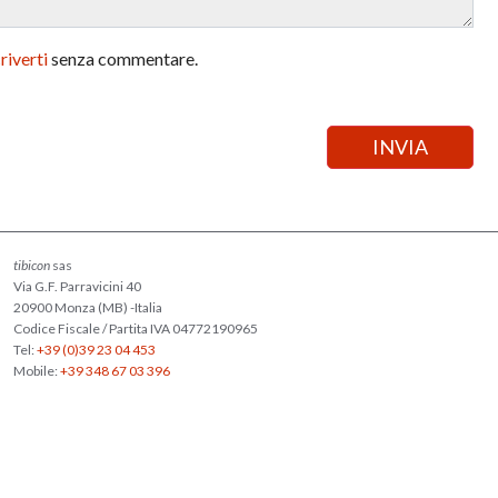
criverti
senza commentare.
tibicon
sas
Via G.F. Parravicini 40
20900 Monza (MB) -Italia
Codice Fiscale / Partita IVA 04772190965
Tel:
+39 (0)39 23 04 453
Mobile:
+39 348 67 03 396