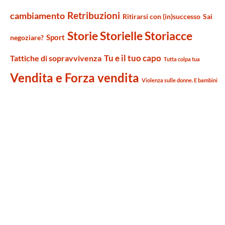
Retribuzioni
cambiamento
Ritirarsi con (in)successo
Sai
Storie Storielle Storiacce
Sport
negoziare?
Tu e il tuo capo
Tattiche di sopravvivenza
Tutta colpa tua
Vendita e Forza vendita
Violenza sulle donne. E bambini