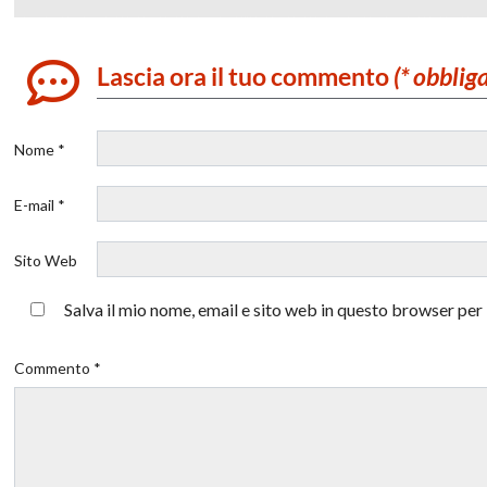
Lascia ora il tuo commento
(* obblig
Nome *
E-mail *
Sito Web
Salva il mio nome, email e sito web in questo browser pe
Commento *