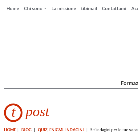
Home
Chi sono
La missione
tibimail
Contattami
Ac
Formaz
post
t
HOME
|
BLOG
|
QUIZ, ENIGMI. INDAGINI
|
Sei indagini per le tue vac