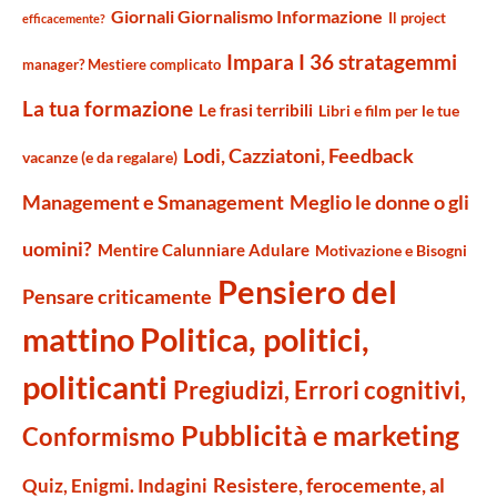
Giornali Giornalismo Informazione
Il project
efficacemente?
Impara I 36 stratagemmi
manager? Mestiere complicato
La tua formazione
Le frasi terribili
Libri e film per le tue
Lodi, Cazziatoni, Feedback
vacanze (e da regalare)
Management e Smanagement
Meglio le donne o gli
uomini?
Mentire Calunniare Adulare
Motivazione e Bisogni
Pensiero del
Pensare criticamente
mattino
Politica, politici,
politicanti
Pregiudizi, Errori cognitivi,
Pubblicità e marketing
Conformismo
Resistere, ferocemente, al
Quiz, Enigmi. Indagini