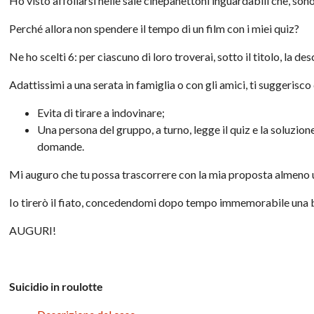
Ho visto affollarsi nelle sale cinepanettoni inguardabili che, sono 
Perché allora non spendere il tempo di un film con i miei quiz?
Ne ho scelti 6: per ciascuno di loro troverai, sotto il titolo, la de
Adattissimi a una serata in famiglia o con gli amici, ti suggerisco
Evita di tirare a indovinare;
Una persona del gruppo, a turno, legge il quiz e la soluzio
domande.
Mi auguro che tu possa trascorrere con la mia proposta almeno un
Io tirerò il fiato, concedendomi dopo tempo immemorabile una br
AUGURI!
Suicidio in roulotte