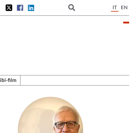
IT
EN
tibi-film