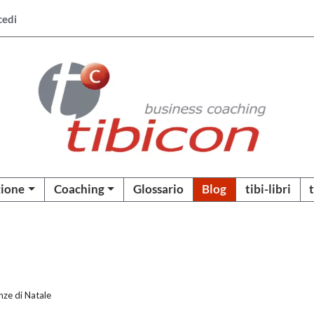
cedi
ione
Coaching
Glossario
Blog
tibi-libri
anze di Natale