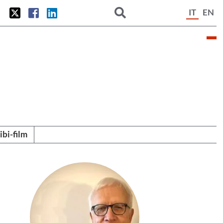
IT
EN
tibi-film