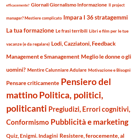
Giornali Giornalismo Informazione
Il project
efficacemente?
Impara I 36 stratagemmi
manager? Mestiere complicato
La tua formazione
Le frasi terribili
Libri e film per le tue
Lodi, Cazziatoni, Feedback
vacanze (e da regalare)
Management e Smanagement
Meglio le donne o gli
uomini?
Mentire Calunniare Adulare
Motivazione e Bisogni
Pensiero del
Pensare criticamente
mattino
Politica, politici,
politicanti
Pregiudizi, Errori cognitivi,
Pubblicità e marketing
Conformismo
Resistere, ferocemente, al
Quiz, Enigmi. Indagini