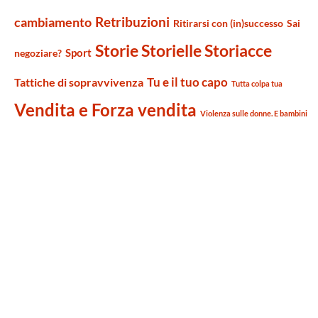
Retribuzioni
cambiamento
Ritirarsi con (in)successo
Sai
Storie Storielle Storiacce
Sport
negoziare?
Tu e il tuo capo
Tattiche di sopravvivenza
Tutta colpa tua
Vendita e Forza vendita
Violenza sulle donne. E bambini