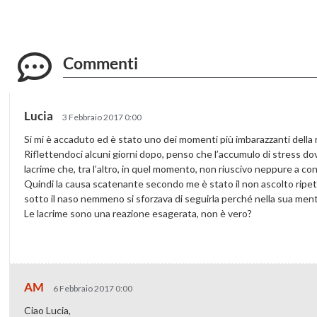
Commenti
Lucia
3 Febbraio 2017 0:00
Si mi è accaduto ed è stato uno dei momenti più imbarazzanti della 
Riflettendoci alcuni giorni dopo, penso che l’accumulo di stress dov
lacrime che, tra l’altro, in quel momento, non riuscivo neppure a con
Quindi la causa scatenante secondo me è stato il non ascolto ripetu
sotto il naso nemmeno si sforzava di seguirla perché nella sua men
Le lacrime sono una reazione esagerata, non è vero?
AM
6 Febbraio 2017 0:00
Ciao Lucia,