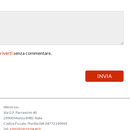
criverti
senza commentare.
tibicon
sas
Via G.F. Parravicini 40
20900 Monza (MB) -Italia
Codice Fiscale / Partita IVA 04772190965
Tel:
+39 (0)39 23 04 453