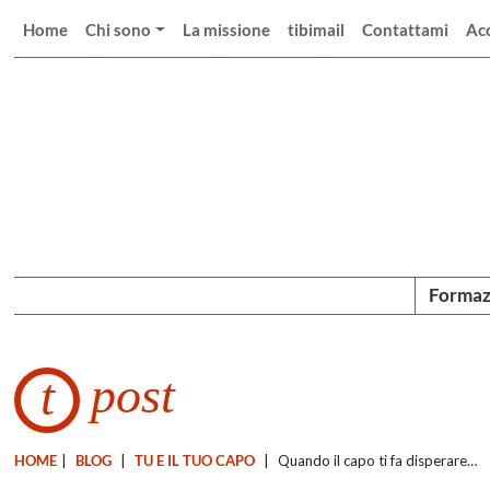
Home
Chi sono
La missione
tibimail
Contattami
Ac
Formaz
post
t
HOME
|
BLOG
|
TU E IL TUO CAPO
|
Quando il capo ti fa disperare…