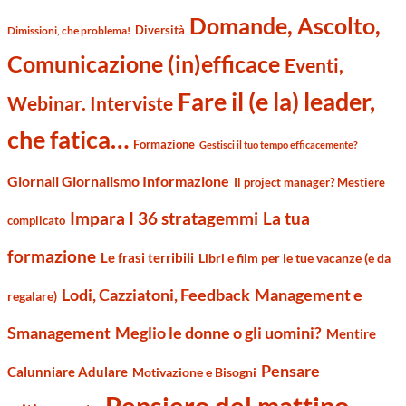
Domande, Ascolto,
Diversità
Dimissioni, che problema!
Comunicazione (in)efficace
Eventi,
Fare il (e la) leader,
Webinar. Interviste
che fatica…
Formazione
Gestisci il tuo tempo efficacemente?
Giornali Giornalismo Informazione
Il project manager? Mestiere
Impara I 36 stratagemmi
La tua
complicato
formazione
Le frasi terribili
Libri e film per le tue vacanze (e da
Management e
Lodi, Cazziatoni, Feedback
regalare)
Smanagement
Meglio le donne o gli uomini?
Mentire
Pensare
Calunniare Adulare
Motivazione e Bisogni
Pensiero del mattino