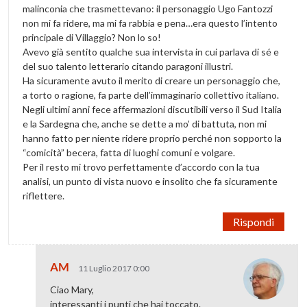
malinconia che trasmettevano: il personaggio Ugo Fantozzi
non mi fa ridere, ma mi fa rabbia e pena…era questo l’intento
principale di Villaggio? Non lo so!
Avevo già sentito qualche sua intervista in cui parlava di sé e
del suo talento letterario citando paragoni illustri.
Ha sicuramente avuto il merito di creare un personaggio che,
a torto o ragione, fa parte dell’immaginario collettivo italiano.
Negli ultimi anni fece affermazioni discutibili verso il Sud Italia
e la Sardegna che, anche se dette a mo’ di battuta, non mi
hanno fatto per niente ridere proprio perché non sopporto la
“comicità” becera, fatta di luoghi comuni e volgare.
Per il resto mi trovo perfettamente d’accordo con la tua
analisi, un punto di vista nuovo e insolito che fa sicuramente
riflettere.
Rispondi
AM
11 Luglio 2017 0:00
Ciao Mary,
interessanti i punti che hai toccato.