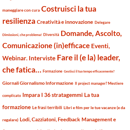
Costruisci la tua
maneggiare con cura
resilienza
Creatività e innovazione
Delegare
Domande, Ascolto,
Diversità
Dimissioni, che problema!
Comunicazione (in)efficace
Eventi,
Fare il (e la) leader,
Webinar. Interviste
che fatica…
Formazione
Gestisci il tuo tempo efficacemente?
Giornali Giornalismo Informazione
Il project manager? Mestiere
Impara I 36 stratagemmi
La tua
complicato
formazione
Le frasi terribili
Libri e film per le tue vacanze (e da
Management e
Lodi, Cazziatoni, Feedback
regalare)