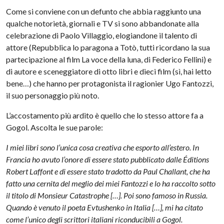
Come si conviene con un defunto che abbia raggiunto una
qualche notorietà, giornali e TV si sono abbandonate alla
celebrazione di Paolo Villaggio, elogiandone il talento di
attore (Repubblica lo paragona a Totò, tutti ricordano la sua
partecipazione al film La voce della luna, di Federico Fellini) e
di autore e sceneggiatore di otto libri e dieci film (sì, hai letto
bene…) che hanno per protagonista il ragionier Ugo Fantozzi,
il suo personaggio più noto.
L’accostamento più ardito è quello che lo stesso attore fa a
Gogol. Ascolta le sue parole:
I miei libri sono l’unica cosa creativa che esporto all’estero. In
Francia ho avuto l’onore di essere stato pubblicato dalle Éditions
Robert Laffont e di essere stato tradotto da Paul Challant, che ha
fatto una cernita del meglio dei miei Fantozzi e lo ha raccolto sotto
il titolo di Monsieur Catastrophe […]. Poi sono famoso in Russia.
Quando è venuto il poeta Evtushenko in Italia […], mi ha citato
come l’unico degli scrittori italiani riconducibili a Gogol.