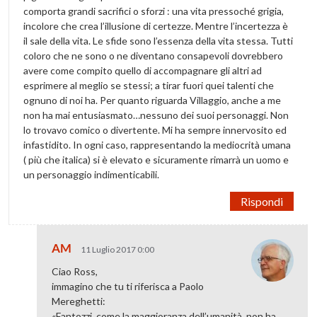
comporta grandi sacrifici o sforzi : una vita pressoché grigia,
incolore che crea l’illusione di certezze. Mentre l’incertezza è
il sale della vita. Le sfide sono l’essenza della vita stessa. Tutti
coloro che ne sono o ne diventano consapevoli dovrebbero
avere come compito quello di accompagnare gli altri ad
esprimere al meglio se stessi; a tirar fuori quei talenti che
ognuno di noi ha. Per quanto riguarda Villaggio, anche a me
non ha mai entusiasmato…nessuno dei suoi personaggi. Non
lo trovavo comico o divertente. Mi ha sempre innervosito ed
infastidito. In ogni caso, rappresentando la mediocrità umana
( più che italica) si è elevato e sicuramente rimarrà un uomo e
un personaggio indimenticabili.
Rispondi
AM
11 Luglio 2017 0:00
Ciao Ross,
immagino che tu ti riferisca a Paolo
Mereghetti:
«Fantozzi, come la maggioranza dell’umanità, non ha