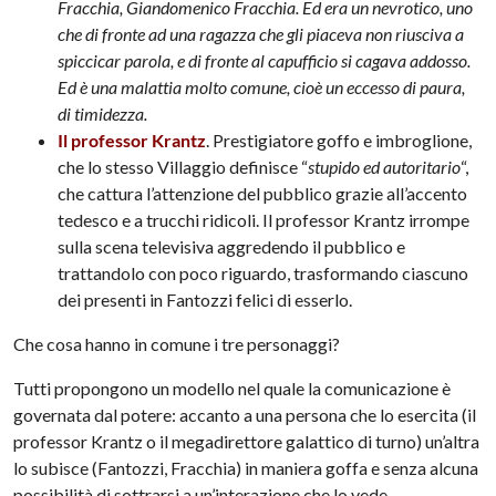
Fracchia, Giandomenico Fracchia. Ed era un nevrotico, uno
che di fronte ad una ragazza che gli piaceva non riusciva a
spiccicar parola, e di fronte al capufficio si cagava addosso.
Ed è una malattia molto comune, cioè un eccesso di paura,
di timidezza.
Il professor Krantz
. Prestigiatore goffo e imbroglione,
che lo stesso Villaggio definisce “
stupido ed autoritario
“,
che cattura l’attenzione del pubblico grazie all’accento
tedesco e a trucchi ridicoli. Il professor Krantz irrompe
sulla scena televisiva aggredendo il pubblico e
trattandolo con poco riguardo, trasformando ciascuno
dei presenti in Fantozzi felici di esserlo.
Che cosa hanno in comune i tre personaggi?
Tutti propongono un modello nel quale la comunicazione è
governata dal potere: accanto a una persona che lo esercita (il
professor Krantz o il megadirettore galattico di turno) un’altra
lo subisce (Fantozzi, Fracchia) in maniera goffa e senza alcuna
possibilità di sottrarsi a un’interazione che lo vede