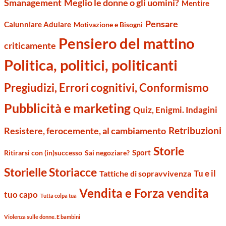
Smanagement
Meglio le donne o gli uomini?
Mentire
Pensare
Calunniare Adulare
Motivazione e Bisogni
Pensiero del mattino
criticamente
Politica, politici, politicanti
Pregiudizi, Errori cognitivi, Conformismo
Pubblicità e marketing
Quiz, Enigmi. Indagini
Retribuzioni
Resistere, ferocemente, al cambiamento
Storie
Sport
Ritirarsi con (in)successo
Sai negoziare?
Storielle Storiacce
Tu e il
Tattiche di sopravvivenza
Vendita e Forza vendita
tuo capo
Tutta colpa tua
Violenza sulle donne. E bambini