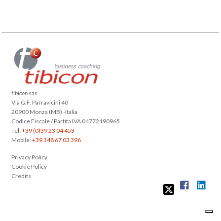
tibicon
sas
Via G.F. Parravicini 40
20900 Monza (MB) -Italia
Codice Fiscale / Partita IVA 04772190965
Tel:
+39 (0)39 23 04 453
Mobile:
+39 348 67 03 396
Privacy Policy
Cookie Policy
Credits