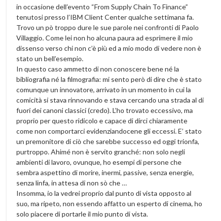
in occasione dell’evento “From Supply Chain To Finance”
tenutosi presso l’IBM Client Center qualche settimana fa.
Trovo un pò troppo dure le sue parole nei confronti di Paolo
Villaggio. Come lei non ho alcuna paura ad esprimere il mio
dissenso verso chi non c’è più ed a mio modo di vedere non è
stato un bell’esempio.
In questo caso ammetto di non conoscere bene né la
bibliografia né la filmografia: mi sento però di dire che è stato
comunque un innovatore, arrivato in un momento in cui la
comicità si stava rinnovando e stava cercando una strada al di
fuori dei canoni classici (credo). L’ho trovato eccessivo, ma
proprio per questo ridicolo e capace di dirci chiaramente
come non comportarci evidenziandocene gli eccessi. E’ stato
un premonitore di ciò che sarebbe successo ed oggi trionfa,
purtroppo. Ahimé non è servito granché: non solo negli
ambienti di lavoro, ovunque, ho esempi di persone che
sembra aspettino di morire, inermi, passive, senza energie,
senza linfa, in attesa di non sò che …
Insomma, io la vedrei proprio dal punto di vista opposto al
suo, ma ripeto, non essendo affatto un esperto di cinema, ho
solo piacere di portarle il mio punto di vista.