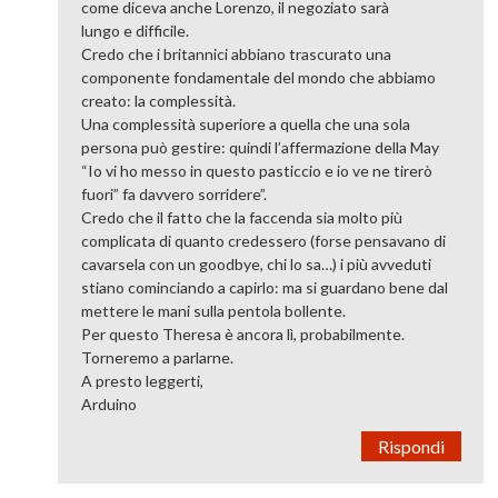
come diceva anche Lorenzo, il negoziato sarà
lungo e difficile.
Credo che i britannici abbiano trascurato una
componente fondamentale del mondo che abbiamo
creato: la complessità.
Una complessità superiore a quella che una sola
persona può gestire: quindi l’affermazione della May
“Io vi ho messo in questo pasticcio e io ve ne tirerò
fuori” fa davvero sorridere”.
Credo che il fatto che la faccenda sia molto più
complicata di quanto credessero (forse pensavano di
cavarsela con un goodbye, chi lo sa…) i più avveduti
stiano cominciando a capirlo: ma si guardano bene dal
mettere le mani sulla pentola bollente.
Per questo Theresa è ancora lì, probabilmente.
Torneremo a parlarne.
A presto leggerti,
Arduino
Rispondi