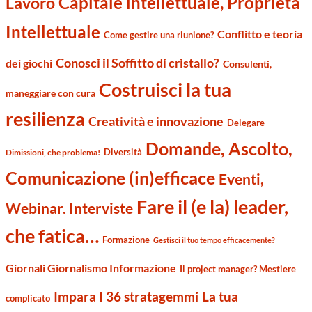
Capitale intellettuale, Proprietà
Lavoro
Intellettuale
Conflitto e teoria
Come gestire una riunione?
Conosci il Soffitto di cristallo?
dei giochi
Consulenti,
Costruisci la tua
maneggiare con cura
resilienza
Creatività e innovazione
Delegare
Domande, Ascolto,
Diversità
Dimissioni, che problema!
Comunicazione (in)efficace
Eventi,
Fare il (e la) leader,
Webinar. Interviste
che fatica…
Formazione
Gestisci il tuo tempo efficacemente?
Giornali Giornalismo Informazione
Il project manager? Mestiere
Impara I 36 stratagemmi
La tua
complicato