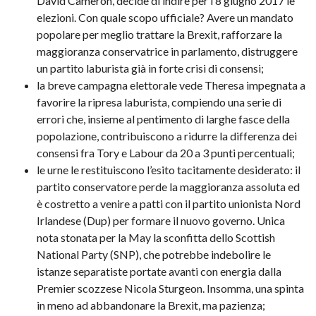
David Cameron, decide di indire per l’8 giugno 2017 le
elezioni. Con quale scopo ufficiale? Avere un mandato
popolare per meglio trattare la Brexit, rafforzare la
maggioranza conservatrice in parlamento, distruggere
un partito laburista già in forte crisi di consensi;
la breve campagna elettorale vede Theresa impegnata a
favorire la ripresa laburista, compiendo una serie di
errori che, insieme al pentimento di larghe fasce della
popolazione, contribuiscono a ridurre la differenza dei
consensi fra Tory e Labour da 20 a 3 punti percentuali;
le urne le restituiscono l’esito tacitamente desiderato: il
partito conservatore perde la maggioranza assoluta ed
è costretto a venire a patti con il partito unionista Nord
Irlandese (Dup) per formare il nuovo governo. Unica
nota stonata per la May la sconfitta dello Scottish
National Party (SNP), che potrebbe indebolire le
istanze separatiste portate avanti con energia dalla
Premier scozzese Nicola Sturgeon. Insomma, una spinta
in meno ad abbandonare la Brexit, ma pazienza;