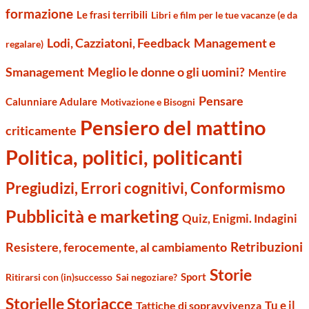
formazione
Le frasi terribili
Libri e film per le tue vacanze (e da
Management e
Lodi, Cazziatoni, Feedback
regalare)
Smanagement
Meglio le donne o gli uomini?
Mentire
Pensare
Calunniare Adulare
Motivazione e Bisogni
Pensiero del mattino
criticamente
Politica, politici, politicanti
Pregiudizi, Errori cognitivi, Conformismo
Pubblicità e marketing
Quiz, Enigmi. Indagini
Retribuzioni
Resistere, ferocemente, al cambiamento
Storie
Sport
Ritirarsi con (in)successo
Sai negoziare?
Storielle Storiacce
Tu e il
Tattiche di sopravvivenza