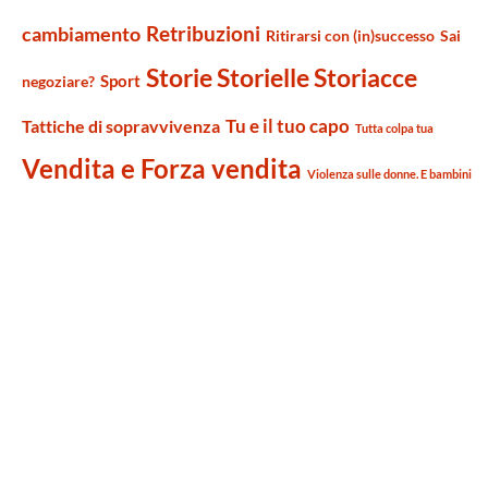
Retribuzioni
cambiamento
Ritirarsi con (in)successo
Sai
Storie Storielle Storiacce
Sport
negoziare?
Tu e il tuo capo
Tattiche di sopravvivenza
Tutta colpa tua
Vendita e Forza vendita
Violenza sulle donne. E bambini