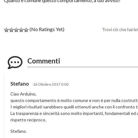
Quanto è comune questo comportamento, a tuo avviso?
(No Ratings Yet)
Trovi ciò che hai l
Commenti
Stefano
16 Ottobre 2017 0:00
Ciao Arduino,
questo comportamento è molto comune e non è per nulla costruttiv
I migliori risultati sarebbero quelli ottenuti anche con il confronto tr
La trasparenza e sincerità sono molto importanti, fondamentali ed u
rispetto reciproco.
Stefano.