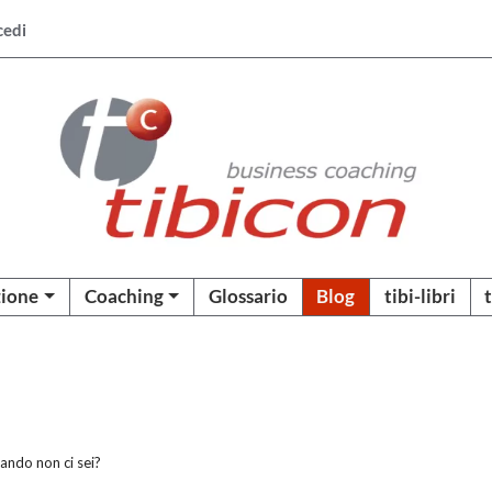
cedi
ione
Coaching
Glossario
Blog
tibi-libri
ando non ci sei?