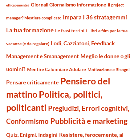
Giornali Giornalismo Informazione
Il project
efficacemente?
Impara I 36 stratagemmi
manager? Mestiere complicato
La tua formazione
Le frasi terribili
Libri e film per le tue
Lodi, Cazziatoni, Feedback
vacanze (e da regalare)
Management e Smanagement
Meglio le donne o gli
uomini?
Mentire Calunniare Adulare
Motivazione e Bisogni
Pensiero del
Pensare criticamente
mattino
Politica, politici,
politicanti
Pregiudizi, Errori cognitivi,
Pubblicità e marketing
Conformismo
Resistere, ferocemente, al
Quiz, Enigmi. Indagini