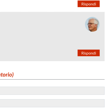
Rispondi
Rispondi
atorio)