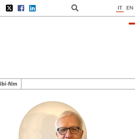
IT
EN
tibi-film