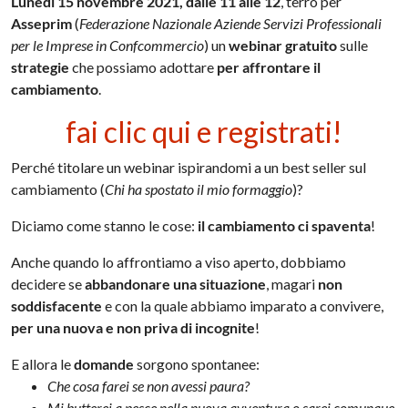
Lunedì 15 novembre 2021, dalle 11 alle 12
, terrò per
Asseprim
(
Federazione Nazionale Aziende Servizi Professionali
per le Imprese in Confcommercio
) un
webinar gratuito
sulle
strategie
che possiamo adottare
per affrontare il
cambiamento
.
fai clic qui e registrati!
Perché titolare un webinar ispirandomi a un best seller sul
cambiamento (
Chi ha spostato il mio formaggio
)?
Diciamo come stanno le cose:
il cambiamento ci spaventa
!
Anche quando lo affrontiamo a viso aperto, dobbiamo
decidere se
abbandonare una situazione
, magari
non
soddisfacente
e con la quale abbiamo imparato a convivere,
per una nuova e non priva di incognite
!
E allora le
domande
sorgono spontanee:
Che cosa farei se non avessi paura?
Mi butterei a pesce nella nuova avventura o sarei comunque