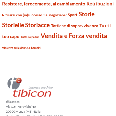
Retribuzioni
Resistere, ferocemente, al cambiamento
Storie
Sport
Ritirarsi con (in)successo
Sai negoziare?
Storielle Storiacce
Tu e il
Tattiche di sopravvivenza
Vendita e Forza vendita
tuo capo
Tutta colpa tua
Violenza sulle donne. E bambini
tibicon
sas
Via G.F. Parravicini 40
20900 Monza (MB) -Italia