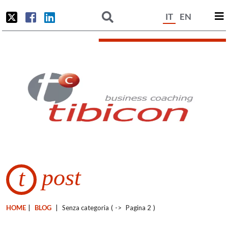
IT
EN
post
t
HOME
|
BLOG
|
Senza categoria
(
->
Pagina 2
)