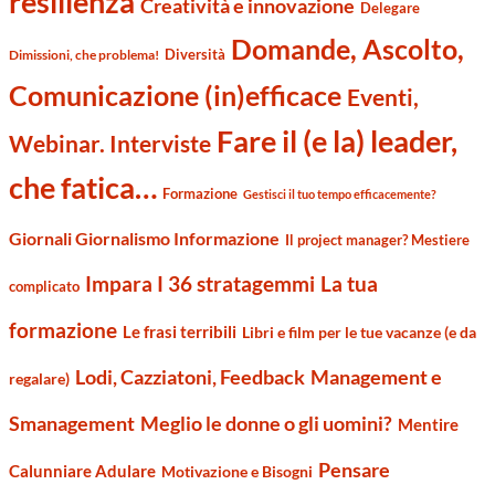
resilienza
Creatività e innovazione
Delegare
Domande, Ascolto,
Diversità
Dimissioni, che problema!
Comunicazione (in)efficace
Eventi,
Fare il (e la) leader,
Webinar. Interviste
che fatica…
Formazione
Gestisci il tuo tempo efficacemente?
Giornali Giornalismo Informazione
Il project manager? Mestiere
Impara I 36 stratagemmi
La tua
complicato
formazione
Le frasi terribili
Libri e film per le tue vacanze (e da
Management e
Lodi, Cazziatoni, Feedback
regalare)
Smanagement
Meglio le donne o gli uomini?
Mentire
Pensare
Calunniare Adulare
Motivazione e Bisogni