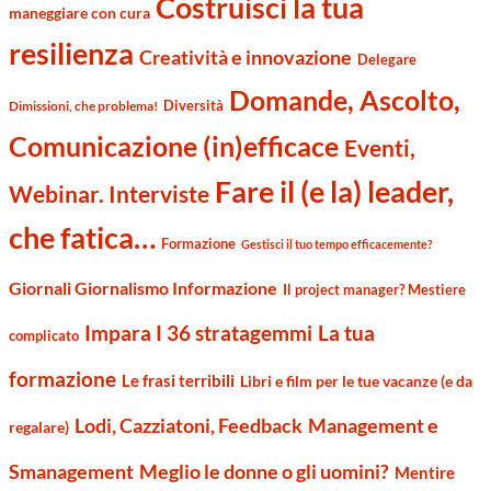
Costruisci la tua
maneggiare con cura
resilienza
Creatività e innovazione
Delegare
Domande, Ascolto,
Diversità
Dimissioni, che problema!
Comunicazione (in)efficace
Eventi,
Fare il (e la) leader,
Webinar. Interviste
che fatica…
Formazione
Gestisci il tuo tempo efficacemente?
Giornali Giornalismo Informazione
Il project manager? Mestiere
Impara I 36 stratagemmi
La tua
complicato
formazione
Le frasi terribili
Libri e film per le tue vacanze (e da
Management e
Lodi, Cazziatoni, Feedback
regalare)
Smanagement
Meglio le donne o gli uomini?
Mentire