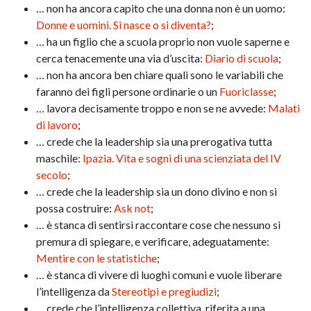
… non ha ancora capito che una donna non è un uomo:
Donne e uomini. Si nasce o si diventa?
;
… ha un figlio che a scuola proprio non vuole saperne e
cerca tenacemente una via d’uscita:
Diario di scuola
;
… non ha ancora ben chiare quali sono le variabili che
faranno dei figli persone ordinarie o un
Fuoriclasse
;
… lavora decisamente troppo e non se ne avvede:
Malati
di lavoro
;
… crede che la leadership sia una prerogativa tutta
maschile:
Ipazia. Vita e sogni di una scienziata del IV
secolo
;
… crede che la leadership sia un dono divino e non si
possa costruire:
Ask not
;
… è stanca di sentirsi raccontare cose che nessuno si
premura di spiegare, e verificare, adeguatamente:
Mentire con le statistiche
;
… è stanca di vivere di luoghi comuni e vuole liberare
l’intelligenza da
Stereotipi e pregiudizi
;
… crede che l’intelligenza collettiva, riferita a una