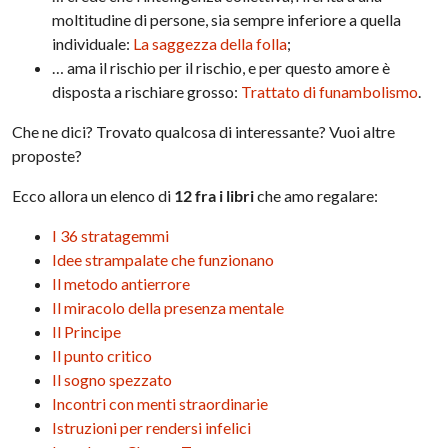
moltitudine di persone, sia sempre inferiore a quella
individuale:
La saggezza della folla
;
… ama il rischio per il rischio, e per questo amore è
disposta a rischiare grosso:
Trattato di funambolismo
.
Che ne dici? Trovato qualcosa di interessante? Vuoi altre
proposte?
Ecco allora un elenco di
12 fra i libri
che amo regalare:
I 36 stratagemmi
Idee strampalate che funzionano
Il metodo antierrore
Il miracolo della presenza mentale
Il Principe
Il punto critico
Il sogno spezzato
Incontri con menti straordinarie
Istruzioni per rendersi infelici