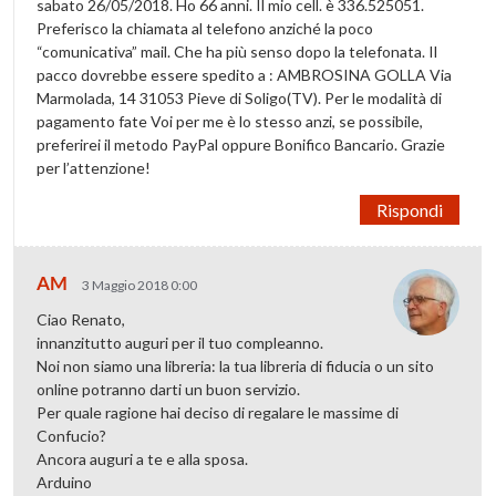
sabato 26/05/2018. Ho 66 anni. Il mio cell. è 336.525051.
Preferisco la chiamata al telefono anziché la poco
“comunicativa” mail. Che ha più senso dopo la telefonata. Il
pacco dovrebbe essere spedito a : AMBROSINA GOLLA Via
Marmolada, 14 31053 Pieve di Soligo(TV). Per le modalità di
pagamento fate Voi per me è lo stesso anzi, se possibile,
preferirei il metodo PayPal oppure Bonifico Bancario. Grazie
per l’attenzione!
Rispondi
AM
3 Maggio 2018 0:00
Ciao Renato,
innanzitutto auguri per il tuo compleanno.
Noi non siamo una libreria: la tua libreria di fiducia o un sito
online potranno darti un buon servizio.
Per quale ragione hai deciso di regalare le massime di
Confucio?
Ancora auguri a te e alla sposa.
Arduino