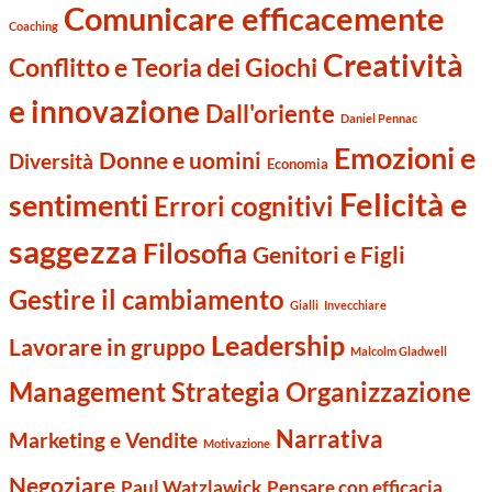
Comunicare efficacemente
Coaching
Creatività
Conflitto e Teoria dei Giochi
e innovazione
Dall'oriente
Daniel Pennac
Emozioni e
Donne e uomini
Diversità
Economia
Felicità e
sentimenti
Errori cognitivi
saggezza
Filosofia
Genitori e Figli
Gestire il cambiamento
Gialli
Invecchiare
Leadership
Lavorare in gruppo
Malcolm Gladwell
Management Strategia Organizzazione
Narrativa
Marketing e Vendite
Motivazione
Negoziare
Paul Watzlawick
Pensare con efficacia