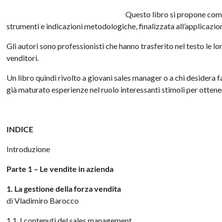
Questo libro si propone come
strumenti e indicazioni metodologiche, finalizzata all’applicazio
Gli autori sono professionisti che hanno trasferito nel testo le l
venditori.
Un libro quindi rivolto a giovani sales manager o a chi desidera fa
già maturato esperienze nel ruolo interessanti stimoli per ottener
INDICE
Introduzione
Parte 1 – Le vendite in azienda
1. La gestione della forza vendita
di Vladimiro Barocco
1.1. I contenuti del sales management