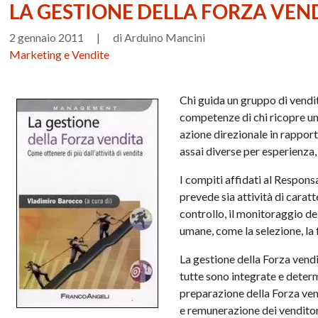
LA GESTIONE DELLA FORZA VEN
2 gennaio 2011
|
di Arduino Mancini
Marketing e Vendite
Chi guida un gruppo di vendit
competenze di chi ricopre un r
azione direzionale in rappo
assai diverse per esperienza,
I compiti affidati al Respons
prevede sia attività di carat
controllo, il monitoraggio del
umane, come la selezione, la 
La gestione della Forza vendi
tutte sono integrate e determi
preparazione della Forza ven
e remunerazione dei venditori,