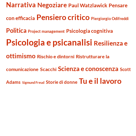
Narrativa
Negoziare
Paul Watzlawick
Pensare
Pensiero critico
con efficacia
Piergiorgio Odifreddi
Politica
Psicologia cognitiva
Project management
Psicologia e psicanalisi
Resilienza e
ottimismo
Rischio e dintorni
Ristrutturare la
Scienza e conoscenza
comunicazione
Scacchi
Scott
Tu e il lavoro
Adams
Storie di donne
Sigmund Freud