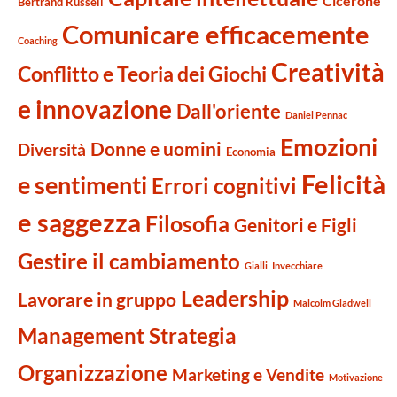
Cicerone
Bertrand Russell
Comunicare efficacemente
Coaching
Creatività
Conflitto e Teoria dei Giochi
e innovazione
Dall'oriente
Daniel Pennac
Emozioni
Donne e uomini
Diversità
Economia
Felicità
e sentimenti
Errori cognitivi
e saggezza
Filosofia
Genitori e Figli
Gestire il cambiamento
Gialli
Invecchiare
Leadership
Lavorare in gruppo
Malcolm Gladwell
Management Strategia
Organizzazione
Marketing e Vendite
Motivazione