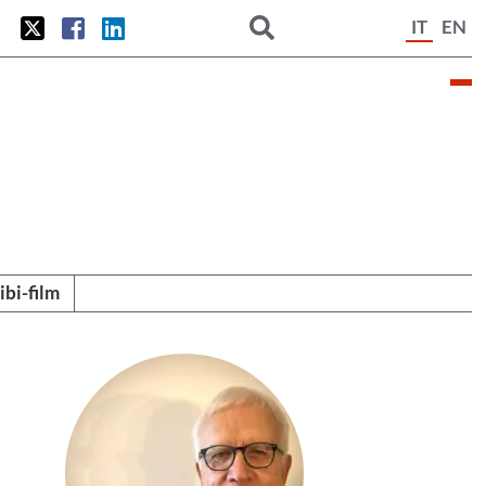
IT
EN
tibi-film