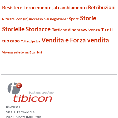
Retribuzioni
Resistere, ferocemente, al cambiamento
Storie
Sport
Ritirarsi con (in)successo
Sai negoziare?
Storielle Storiacce
Tu e il
Tattiche di sopravvivenza
Vendita e Forza vendita
tuo capo
Tutta colpa tua
Violenza sulle donne. E bambini
tibicon
sas
Via G.F. Parravicini 40
20900 Monza (MB) -Italia