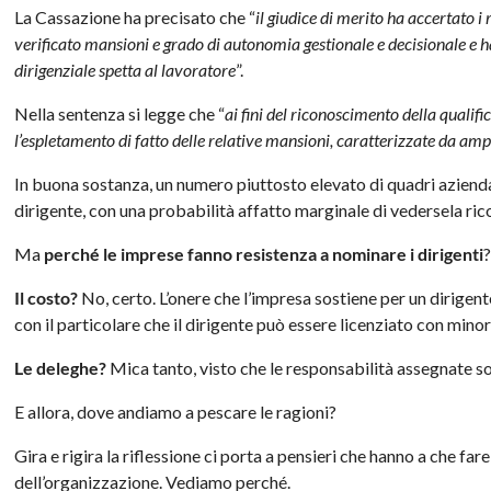
La Cassazione ha precisato che “
il giudice di merito ha accertato i 
verificato mansioni e grado di autonomia gestionale e decisionale e h
dirigenziale spetta al lavoratore
”.
Nella sentenza si legge che “
ai fini del riconoscimento della qualifi
l’espletamento di fatto delle relative mansioni, caratterizzate da a
In buona sostanza, un numero piuttosto elevato di quadri aziendali
dirigente, con una probabilità affatto marginale di vedersela ric
Ma
perché le imprese fanno resistenza a nominare i dirigenti
Il costo?
No, certo. L’onere che l’impresa sostiene per un dirigent
con il particolare che il dirigente può essere licenziato con minor
Le deleghe?
Mica tanto, visto che le responsabilità assegnate so
E allora, dove andiamo a pescare le ragioni?
Gira e rigira la riflessione ci porta a pensieri che hanno a che fa
dell’organizzazione. Vediamo perché.