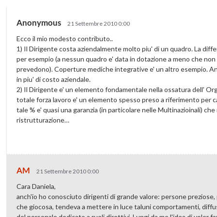
Anonymous
21 Settembre 2010 0:00
Ecco il mio modesto contributo..
1) Il Dirigente costa aziendalmente molto piu' di un quadro. La diffe
per esempio (a nessun quadro e' data in dotazione a meno che non si
prevedono). Coperture mediche integrative e' un altro esempio. Anch
in piu' di costo aziendale.
2) Il Dirigente e' un elemento fondamentale nella ossatura dell' Orga
totale forza lavoro e' un elemento spesso preso a riferimento per c
tale % e' quasi una garanzia (in particolare nelle Multinazioinali) ch
ristrutturazione…
AM
21 Settembre 2010 0:00
Cara Daniela,
anch'io ho conosciuto dirigenti di grande valore: persone preziose, pe
che giocosa, tendeva a mettere in luce taluni comportamenti, diffusi 
del personale dedicato a ruoli direttivi. Lungi da me l'idea di voler fa