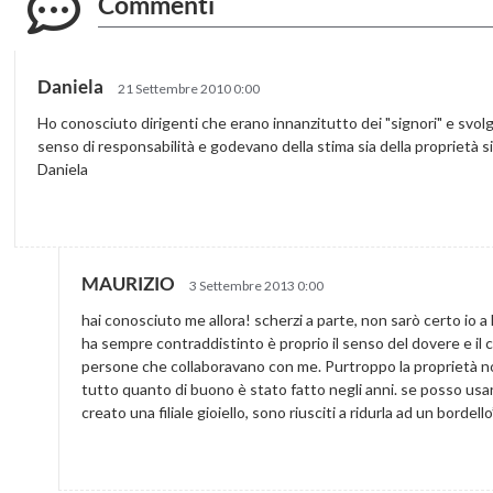
Commenti
Daniela
21 Settembre 2010 0:00
Ho conosciuto dirigenti che erano innanzitutto dei "signori" e sv
senso di responsabilità e godevano della stima sia della proprietà si
Daniela
MAURIZIO
3 Settembre 2013 0:00
hai conosciuto me allora! scherzi a parte, non sarò certo io 
ha sempre contraddistinto è proprio il senso del dovere e il c
persone che collaboravano con me. Purtroppo la proprietà no
tutto quanto di buono è stato fatto negli anni. se posso us
creato una filiale gioiello, sono riusciti a ridurla ad un bordell