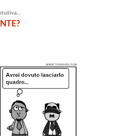
uitiva...
ENTE?