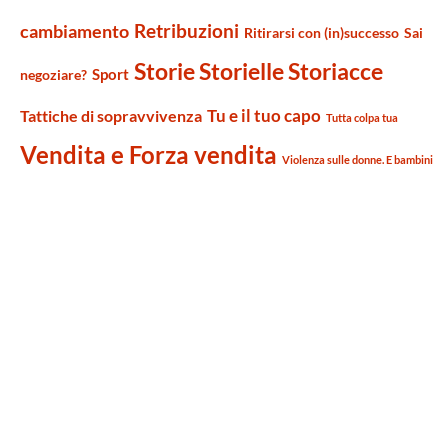
Retribuzioni
cambiamento
Ritirarsi con (in)successo
Sai
Storie Storielle Storiacce
Sport
negoziare?
Tu e il tuo capo
Tattiche di sopravvivenza
Tutta colpa tua
Vendita e Forza vendita
Violenza sulle donne. E bambini