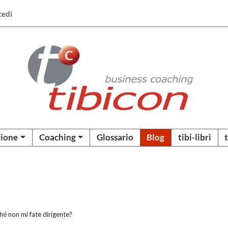
cedi
ione
Coaching
Glossario
Blog
tibi-libri
é non mi fate dirigente?