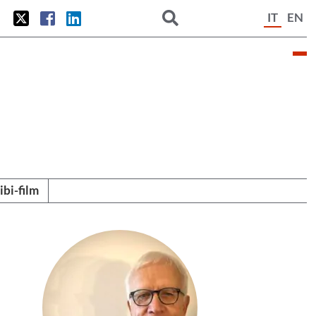
IT
EN
tibi-film