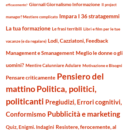
Giornali Giornalismo Informazione
Il project
efficacemente?
Impara I 36 stratagemmi
manager? Mestiere complicato
La tua formazione
Le frasi terribili
Libri e film per le tue
Lodi, Cazziatoni, Feedback
vacanze (e da regalare)
Management e Smanagement
Meglio le donne o gli
uomini?
Mentire Calunniare Adulare
Motivazione e Bisogni
Pensiero del
Pensare criticamente
mattino
Politica, politici,
politicanti
Pregiudizi, Errori cognitivi,
Pubblicità e marketing
Conformismo
Resistere, ferocemente, al
Quiz, Enigmi. Indagini