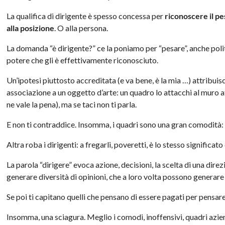
La qualifica di dirigente è spesso concessa per
riconoscere il pe
alla posizione
. O alla persona.
La domanda “è dirigente?” ce la poniamo per “pesare”, anche poli
potere che gli è effettivamente riconosciuto.
Un’ipotesi piuttosto accreditata (e va bene, è la mia …) attribuisc
associazione a un oggetto d’arte: un quadro lo attacchi al muro a
ne vale la pena), ma se taci non ti parla.
E non ti contraddice. Insomma, i quadri sono una gran comodità: s
Altra roba i dirigenti: a fregarli, poveretti, è lo stesso significato
La parola “dirigere” evoca azione, decisioni, la scelta di una direzi
generare diversità di opinioni, che a loro volta possono generare 
Se poi ti capitano quelli che pensano di essere pagati per pensar
Insomma, una sciagura. Meglio i comodi, inoffensivi, quadri azien