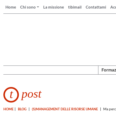
Home
Chi sono
La missione
tibimail
Contattami
Ac
Formaz
post
t
HOME
|
BLOG
|
(S)MANAGEMENT DELLE RISORSE UMANE
|
Ma perch