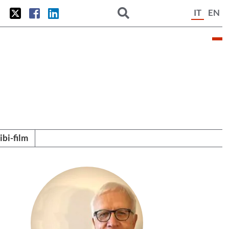
IT
EN
tibi-film