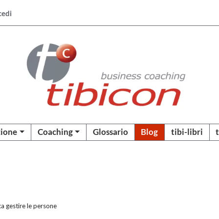
cedi
ione
Coaching
Glossario
Blog
tibi-libri
ca gestire le persone