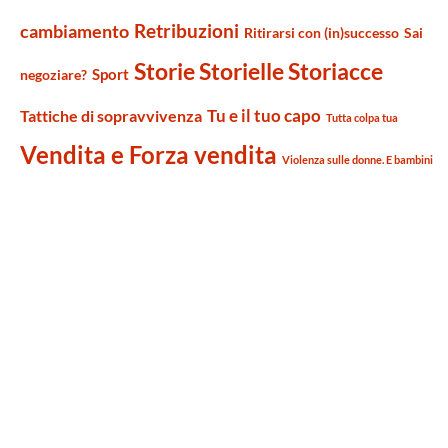
Retribuzioni
cambiamento
Ritirarsi con (in)successo
Sai
Storie Storielle Storiacce
Sport
negoziare?
Tu e il tuo capo
Tattiche di sopravvivenza
Tutta colpa tua
Vendita e Forza vendita
Violenza sulle donne. E bambini