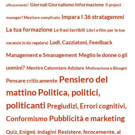
Giornali Giornalismo Informazione
Il project
efficacemente?
Impara I 36 stratagemmi
manager? Mestiere complicato
La tua formazione
Le frasi terribili
Libri e film per le tue
Lodi, Cazziatoni, Feedback
vacanze (e da regalare)
Management e Smanagement
Meglio le donne o gli
uomini?
Mentire Calunniare Adulare
Motivazione e Bisogni
Pensiero del
Pensare criticamente
mattino
Politica, politici,
politicanti
Pregiudizi, Errori cognitivi,
Pubblicità e marketing
Conformismo
Resistere, ferocemente, al
Quiz, Enigmi. Indagini