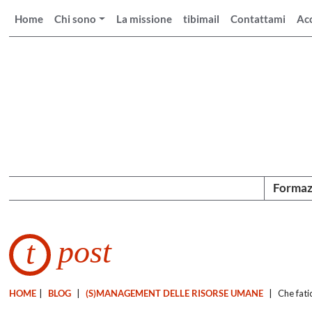
Home
Chi sono
La missione
tibimail
Contattami
Ac
Formaz
post
t
HOME
|
BLOG
|
(S)MANAGEMENT DELLE RISORSE UMANE
|
Che fati