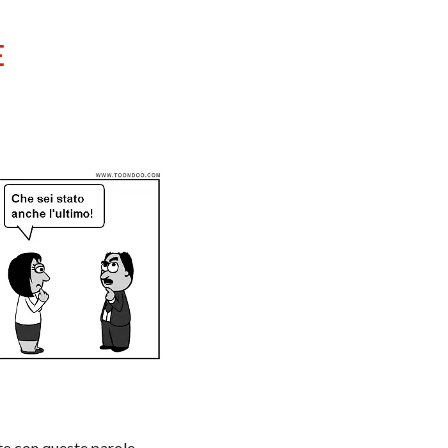
E
te
con queste parole.