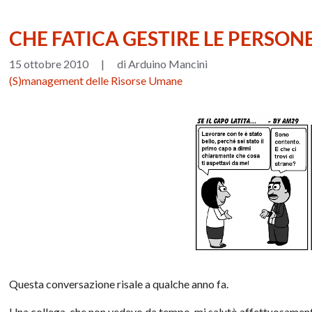
CHE FATICA GESTIRE LE PERSON
15 ottobre 2010
|
di Arduino Mancini
(S)management delle Risorse Umane
Questa
conversazione
risale a qualche anno fa.
Una collega, che non vedevo da tempo, mi salutò
affettuosamen