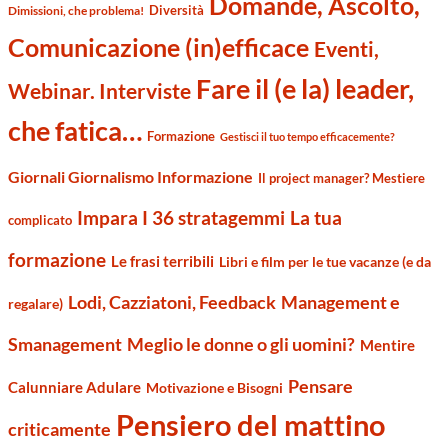
Domande, Ascolto,
Diversità
Dimissioni, che problema!
Comunicazione (in)efficace
Eventi,
Fare il (e la) leader,
Webinar. Interviste
che fatica…
Formazione
Gestisci il tuo tempo efficacemente?
Giornali Giornalismo Informazione
Il project manager? Mestiere
Impara I 36 stratagemmi
La tua
complicato
formazione
Le frasi terribili
Libri e film per le tue vacanze (e da
Management e
Lodi, Cazziatoni, Feedback
regalare)
Smanagement
Meglio le donne o gli uomini?
Mentire
Pensare
Calunniare Adulare
Motivazione e Bisogni
Pensiero del mattino
criticamente