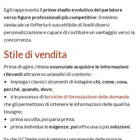
Egli rappresenta il
primo stadio evolutivo del parlatore
verso figure professionali più competitive
: il minimo
sindacale se l’offerta è suscettibile di livelli diversi
personalizzazione e capace di costituire un vantaggio verso la
concorrenza.
Stile di vendita
Prima di agire, ritiene
essenziale acquisire le informazioni
rilevanti
attraverso un’analisi di contesto:
• impiega i classici strumenti di indagine:
chi, come, cosa,
perché, quando, dove
;
• è in possesso di t
ecniche di formulazione delle domande
che gli permettono di ottenere le informazioni delle quali ha
bisogno;
• prima ascolta, poi parla prima;
• prima individua le
esigenze
,
poi
offre una o più
soluzioni
.
Sa che il Cliente non è sempre consapevole delle proprie