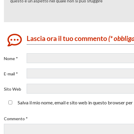
questo è un aspetto nel quale non si può sfuggire
Lascia ora il tuo commento
(* obblig
Nome *
E-mail *
Sito Web
Salva il mio nome, email e sito web in questo browser pe
Commento *