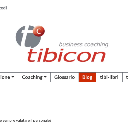
cedi
ione
Coaching
Glossario
Blog
tibi-libri
 sempre valutare il personale?