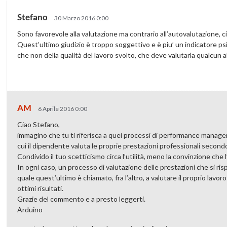
Stefano
30 Marzo 2016 0:00
Sono favorevole alla valutazione ma contrario all’autovalutazione, ci
Quest’ultimo giudizio è troppo soggettivo e è piu’ un indicatore ps
che non della qualità del lavoro svolto, che deve valutarla qualcun a
AM
6 Aprile 2016 0:00
Ciao Stefano,
immagino che tu ti riferisca a quei processi di performance mana
cui il dipendente valuta le proprie prestazioni professionali secondo
Condivido il tuo scetticismo circa l’utilità, meno la convinzione ch
In ogni caso, un processo di valutazione delle prestazioni che si r
quale quest’ultimo è chiamato, fra l’altro, a valutare il proprio lav
ottimi risultati.
Grazie del commento e a presto leggerti.
Arduino