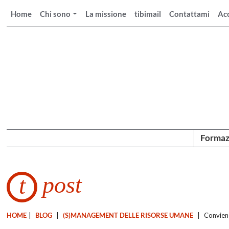
Home
Chi sono
La missione
tibimail
Contattami
Ac
Formaz
post
t
HOME
|
BLOG
|
(S)MANAGEMENT DELLE RISORSE UMANE
|
Conviene