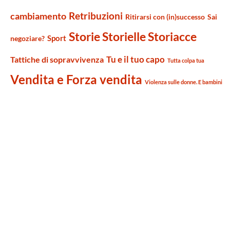
Retribuzioni
cambiamento
Ritirarsi con (in)successo
Sai
Storie Storielle Storiacce
Sport
negoziare?
Tu e il tuo capo
Tattiche di sopravvivenza
Tutta colpa tua
Vendita e Forza vendita
Violenza sulle donne. E bambini