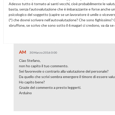
Adesso tutto è tornato ai santi vecchi, cioè probabilmente le valuta
basta, senza l’autovalutazione che è imbarazzante e forse anche un 
psicologico del soggetto (capire se un lavoratore è umile o vicever
(*) che dovrei scrivere nell’autovalutazione? Che sono fighissimo? 
sbruffone, se scrivo che sono sotto il 6 magari ci credono, va da se c
AM
30 Marzo 2016 0:00
Ciao Stefano,
non ho capito il tuo commento.
Sei favorevole o contrario alla valutazione del personale?
Da quello che scrivi sembra emergere il timore di essere va
Ho capito bene?
Grazie del commento a presto leggerti.
Arduino