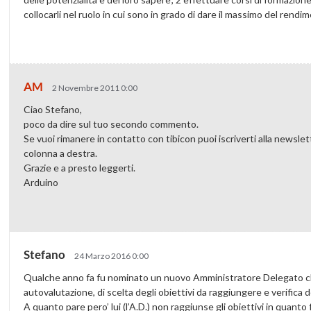
collocarli nel ruolo in cui sono in grado di dare il massimo del ren
AM
2 Novembre 2011 0:00
Ciao Stefano,
poco da dire sul tuo secondo commento.
Se vuoi rimanere in contatto con tibicon puoi iscriverti alla newslett
colonna a destra.
Grazie e a presto leggerti.
Arduino
Stefano
24 Marzo 2016 0:00
Qualche anno fa fu nominato un nuovo Amministratore Delegato ch
autovalutazione, di scelta degli obiettivi da raggiungere e verifica 
A quanto pare pero’ lui (l’A.D.) non raggiunse gli obiettivi in quanto