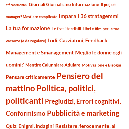
Giornali Giornalismo Informazione
Il project
efficacemente?
Impara I 36 stratagemmi
manager? Mestiere complicato
La tua formazione
Le frasi terribili
Libri e film per le tue
Lodi, Cazziatoni, Feedback
vacanze (e da regalare)
Management e Smanagement
Meglio le donne o gli
uomini?
Mentire Calunniare Adulare
Motivazione e Bisogni
Pensiero del
Pensare criticamente
mattino
Politica, politici,
politicanti
Pregiudizi, Errori cognitivi,
Pubblicità e marketing
Conformismo
Resistere, ferocemente, al
Quiz, Enigmi. Indagini