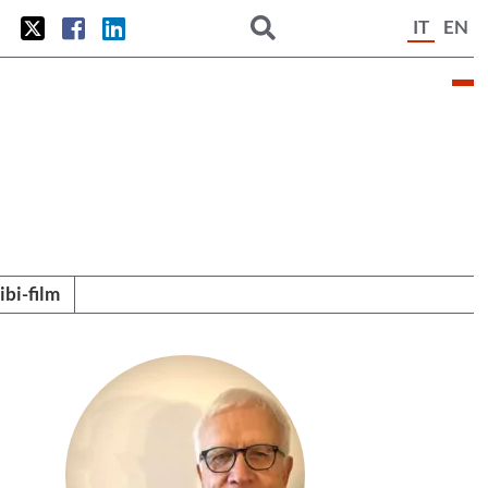
IT
EN
tibi-film