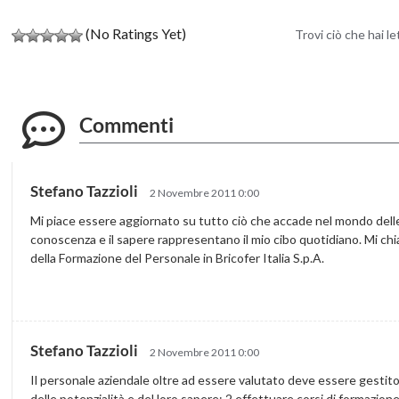
(No Ratings Yet)
Trovi ciò che hai l
Commenti
Stefano Tazzioli
2 Novembre 2011 0:00
Mi piace essere aggiornato su tutto ciò che accade nel mondo delle 
conoscenza e il sapere rappresentano il mio cibo quotidiano. Mi ch
della Formazione del Personale in Bricofer Italia S.p.A.
Stefano Tazzioli
2 Novembre 2011 0:00
Il personale aziendale oltre ad essere valutato deve essere gestit
delle potenzialità e del loro sapere; 2 effettuare corsi di formazion