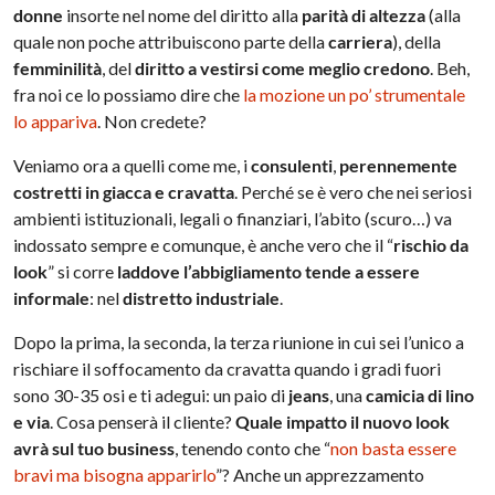
donne
insorte nel nome del diritto alla
parità di altezza
(alla
quale non poche attribuiscono parte della
carriera
), della
femminilità
, del
diritto a vestirsi come meglio credono
. Beh,
fra noi ce lo possiamo dire che
la mozione un po’ strumentale
lo appariva
. Non credete?
Veniamo ora a quelli come me, i
consulenti
,
perennemente
costretti in giacca e cravatta
. Perché se è vero che nei seriosi
ambienti istituzionali, legali o finanziari, l’abito (scuro…) va
indossato sempre e comunque, è anche vero che il “
rischio da
look
” si corre
laddove l’abbigliamento tende a essere
informale
: nel
distretto industriale
.
Dopo la prima, la seconda, la terza riunione in cui sei l’unico a
rischiare il soffocamento da cravatta quando i gradi fuori
sono 30-35 osi e ti adegui: un paio di
jeans
, una
camicia di lino
e via
. Cosa penserà il cliente?
Quale impatto il nuovo look
avrà sul tuo business
, tenendo conto che “
non basta essere
bravi ma bisogna apparirlo
”? Anche un apprezzamento