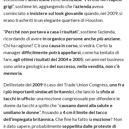
grigi
”, sostiene lei, aggiungendo che l’
azienda
aveva
cominciato a
insistere sul look giovanile
quando, nel 2009, si
erano trasferiti in un elegante quartiere di Houston.
“
Perché non portava a casa i risultati
”, sostiene l’azienda,
ricordando di avere
in organico persone anche più anziane
.
Chi ha ragione? C’è una
causa in corso
, si vedrà. Certo la
manager
difficilmente potrà appellarsi
, come ha tentato di
fare,
agli ottimi risultati del 2004 e 2005
: sei anni nel business
sono un’era geologica e
del successo, nella vendita, non c’è
memoria
.
Dell’estate del
2009
il caso del Trade Union Congress,
uno fra
i più importanti sindacati britannici
, che lanciò la
sfida ai
tacchi in ufficio
: una mozione congressuale per difendere le
donne da tacchi a spillo che “
causano danni alla salute e
umiliano le donne
”, fissando a
4 cm il limite del tacco
dell’impiegata britannica
. Che fine ha fatto la
mozione
? Non
è dato sapere, probabilmente
seppellita dalle proteste di