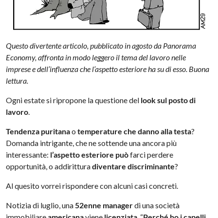
Questo divertente articolo, pubblicato in agosto da Panorama
Economy, affronta in modo leggero il tema del lavoro nelle
imprese e dell’influenza che l’aspetto esteriore ha su di esso. Buona
lettura.
Ogni estate si ripropone la questione del
look sul posto di
lavoro
.
Tendenza puritana
o
temperature che danno alla testa
?
Domanda intrigante, che ne sottende una ancora più
interessante:
l’aspetto esteriore può
farci perdere
opportunità, o addirittura
diventare discriminante
?
Al quesito vorrei rispondere con alcuni casi concreti.
Notizia di luglio, una
52enne manager
di una società
immobiliare
americana
viene
licenziata
. “
Perché ho i capelli