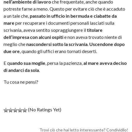
nell’ambiente di lavoro
che frequentate, anche quando
potreste farne a meno. Questo per evitare ciò che è accaduto
a un tale che,
passato in ufficio in bermuda e ciabatte da
mare
per recuperare i documenti personali lasciati sulla
scrivania, aveva sentito sopraggiungere il
titolare
dell’impresa con alcuni ospiti
e non aveva trovato niente di
meglio che
nascondersi sotto la scrivania
.
Uscendone dopo
due ore
, quando gli uffici erano tornati deserti.
E q
uando sua moglie
, persa la pazienza,
al mare aveva deciso
di andarci da sola
.
Tu cosa ne pensi?
(No Ratings Yet)
Trovi ciò che hai letto interessante? Condividilo!