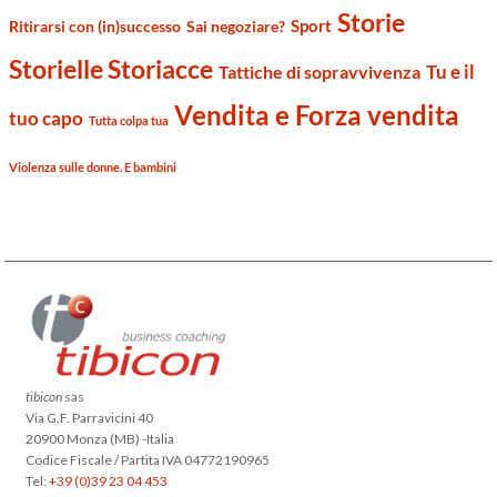
Storie
Sport
Ritirarsi con (in)successo
Sai negoziare?
Storielle Storiacce
Tu e il
Tattiche di sopravvivenza
Vendita e Forza vendita
tuo capo
Tutta colpa tua
Violenza sulle donne. E bambini
tibicon
sas
Via G.F. Parravicini 40
20900 Monza (MB) -Italia
Codice Fiscale / Partita IVA 04772190965
Tel:
+39 (0)39 23 04 453