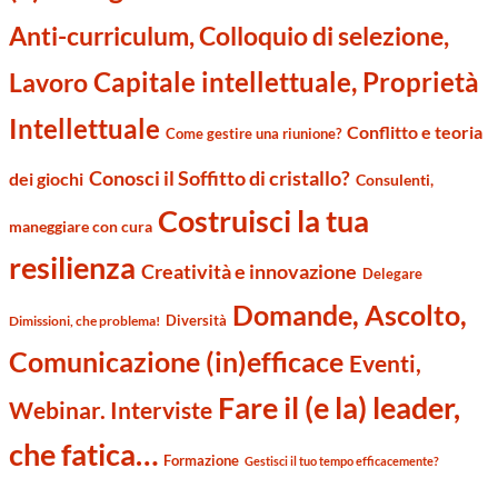
Anti-curriculum, Colloquio di selezione,
Capitale intellettuale, Proprietà
Lavoro
Intellettuale
Conflitto e teoria
Come gestire una riunione?
Conosci il Soffitto di cristallo?
dei giochi
Consulenti,
Costruisci la tua
maneggiare con cura
resilienza
Creatività e innovazione
Delegare
Domande, Ascolto,
Diversità
Dimissioni, che problema!
Comunicazione (in)efficace
Eventi,
Fare il (e la) leader,
Webinar. Interviste
che fatica…
Formazione
Gestisci il tuo tempo efficacemente?