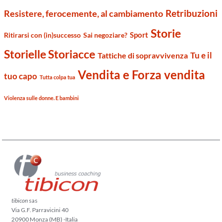
Retribuzioni
Resistere, ferocemente, al cambiamento
Storie
Sport
Ritirarsi con (in)successo
Sai negoziare?
Storielle Storiacce
Tu e il
Tattiche di sopravvivenza
Vendita e Forza vendita
tuo capo
Tutta colpa tua
Violenza sulle donne. E bambini
tibicon
sas
Via G.F. Parravicini 40
20900 Monza (MB) -Italia