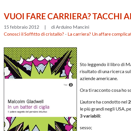
VUOI FARE CARRIERA? TACCHI AL
15 febbraio 2012
|
di Arduino Mancini
Conosci il Soffitto di cristallo?
-
La carriera? Un affare complica
Sto leggendo il libro di
risultato di una ricerca su
aziende americane.
Ora ti racconto cosa ho s
L’autore ha condotto nel
le più grandi negli USA, pe
3 variabili
:
sesso;