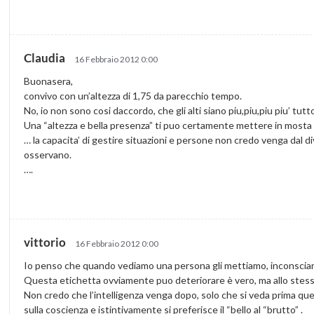
Claudia
16 Febbraio 2012 0:00
Buonasera,
convivo con un’altezza di 1,75 da parecchio tempo.
No, io non sono cosi daccordo, che gli alti siano piu,piu,piu piu’ tut
Una “altezza e bella presenza” ti puo certamente mettere in mosta piu d
… la capacita’ di gestire situazioni e persone non credo venga dal 
osservano.
….
vittorio
16 Febbraio 2012 0:00
Io penso che quando vediamo una persona gli mettiamo, inconsciam
Questa etichetta ovviamente puo deteriorare è vero, ma allo stesso
Non credo che l’intelligenza venga dopo, solo che si veda prima que
sulla coscienza e istintivamente si preferisce il “bello al “brutto” .