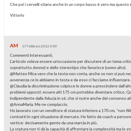
Che poi i cervelli stiano anche in un corpo basso è vero ma questo 
Vittorio
AM
17 Febbraio 2012 0:00
Commenti interessanti.
L’articolo voleva essere un’occasione per discutere di un tema criti
soprattutto donne) e dello stereotipo che favorisce (uomo alto).
@Matteo Mica vero che la testa non conta, anche se non si può neg
avvenenza ce lo abbiamo in testa e da esso ci facciamo influenzare.
@Claudia la discriminazione colpisce le donne a prescindere dall’alt
problemi opposti: essere alti 175 cm potrebbe diventare critico. Q
indipendente dalla fiducia in sé, che si nutre anche del consenso alt
@AnnaMaria. Me ne compiaccio.
Ho lavorato con un venditore di statura inferiore a 170 cm, “non fi
contratti in ogni situazione di mercato. Ho fatto da coach a person
vertice: decisamente gente da una marcia in più.
La statura non ti dà la capacità di affrontare la complessità ma lo st