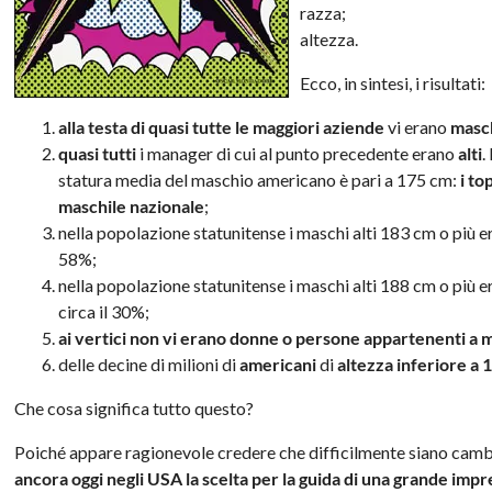
razza;
altezza.
Ecco, in sintesi, i risultati:
alla testa di quasi tutte le maggiori aziende
vi erano
masch
quasi tutti
i manager di cui al punto precedente erano
alti
.
statura media del maschio americano è pari a 175 cm:
i t
maschile nazionale
;
nella popolazione statunitense i maschi alti 183 cm o più e
58%;
nella popolazione statunitense i maschi alti 188 cm o più e
circa il 30%;
ai vertici non vi erano donne o persone appartenenti a
delle decine di milioni di
americani
di
altezza inferiore a
Che cosa significa tutto questo?
Poiché appare ragionevole credere che difficilmente siano cambia
ancora oggi negli USA la scelta per la guida di una grande impr