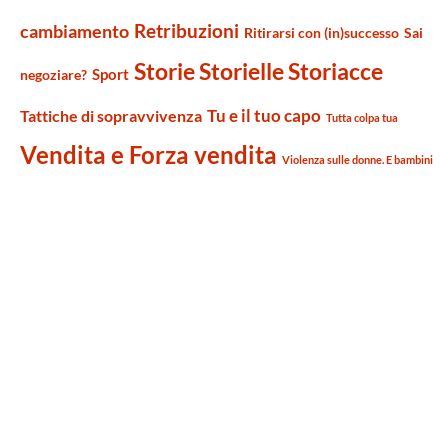
Retribuzioni
cambiamento
Ritirarsi con (in)successo
Sai
Storie Storielle Storiacce
Sport
negoziare?
Tu e il tuo capo
Tattiche di sopravvivenza
Tutta colpa tua
Vendita e Forza vendita
Violenza sulle donne. E bambini