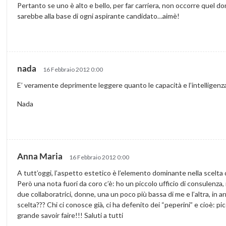
Pertanto se uno è alto e bello, per far carriera, non occorre quel do
sarebbe alla base di ogni aspirante candidato…aimè!
nada
16 Febbraio 2012 0:00
E’ veramente deprimente leggere quanto le capacità e l’intelligenza
Nada
Anna Maria
16 Febbraio 2012 0:00
A tutt’oggi, l’aspetto estetico è l’elemento dominante nella scelta 
Però una nota fuori da coro c’è: ho un piccolo ufficio di consulenza
due collaboratrici, donne, una un poco più bassa di me e l’altra, in 
scelta??? Chi ci conosce già, ci ha defenito dei “peperini” e cioè: 
grande savoir faire!!! Saluti a tutti