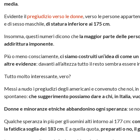
media
.
Evidente il
pregiudizio verso le donne
, verso le persone apparte
e di sesso maschile,
di statura inferiore ai 175 cm
.
Insomma, questi numeri dicono che
la maggior parte delle pers
addirittura imponente
.
Più o meno consciamente,
ci siamo costruiti un’idea di come un
altre evidenze
: davanti all’altezza tutto il resto sembra essere i
Tutto molto interessante, vero?
Messi a nudo i pregiudizi degli americani e convenuto che noi, in
spontaneo:
che suggerimento possiamo dare a chi, in Italia, vu
Donne e minoranze etniche abbandonino ogni speranza
: se n
Qualche speranza in più per gli uomini alti intorno ai 177 cm:
con
la fatidica soglia dei 183 cm
. E a quella quota,
preparati o no, il 