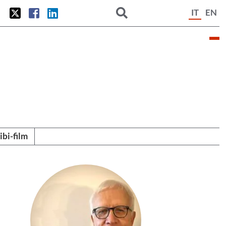
IT
EN
tibi-film