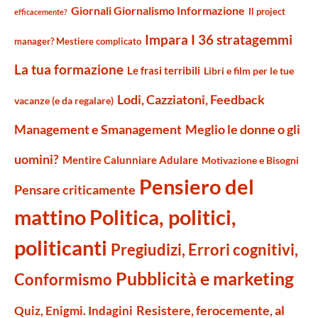
Giornali Giornalismo Informazione
Il project
efficacemente?
Impara I 36 stratagemmi
manager? Mestiere complicato
La tua formazione
Le frasi terribili
Libri e film per le tue
Lodi, Cazziatoni, Feedback
vacanze (e da regalare)
Management e Smanagement
Meglio le donne o gli
uomini?
Mentire Calunniare Adulare
Motivazione e Bisogni
Pensiero del
Pensare criticamente
mattino
Politica, politici,
politicanti
Pregiudizi, Errori cognitivi,
Pubblicità e marketing
Conformismo
Resistere, ferocemente, al
Quiz, Enigmi. Indagini