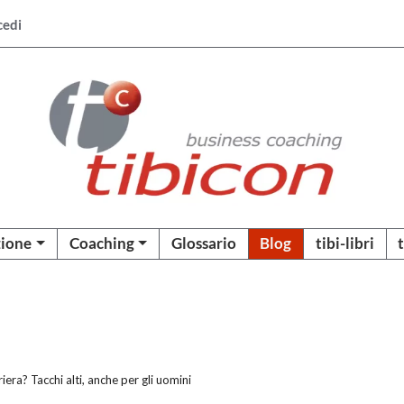
cedi
ione
Coaching
Glossario
Blog
tibi-libri
riera? Tacchi alti, anche per gli uomini